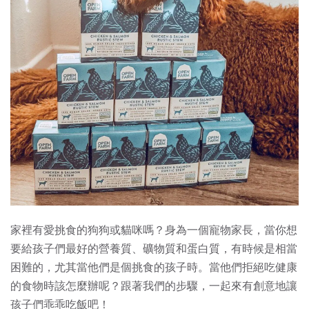
家裡有愛挑食的狗狗或貓咪嗎？身為一個寵物家長，當你想
要給孩子們最好的營養質、礦物質和蛋白質，有時候是相當
困難的，尤其當他們是個挑食的孩子時。當他們拒絕吃健康
的食物時該怎麼辦呢？跟著我們的步驟，一起來有創意地讓
孩子們乖乖吃飯吧！