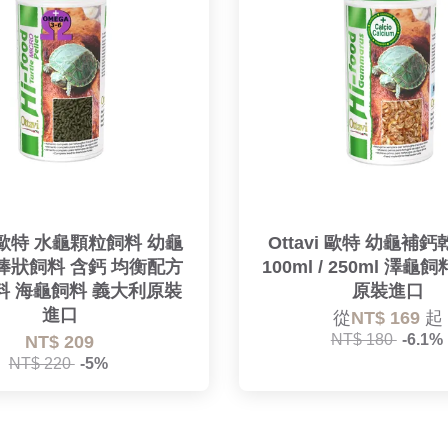
vi 歐特 水龜顆粒飼料 幼龜
Ottavi 歐特 幼龜補
l 棒狀飼料 含鈣 均衡配方
100ml / 250ml 澤龜
料 海龜飼料 義大利原裝
原裝進口
進口
從
NT$ 169
起
NT$ 180
-6.1%
NT$ 209
NT$ 220
-5%