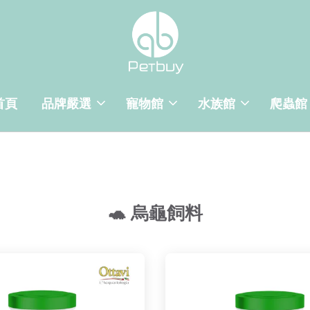
首頁
品牌嚴選
寵物館
水族館
爬蟲館
🐢 烏龜飼料