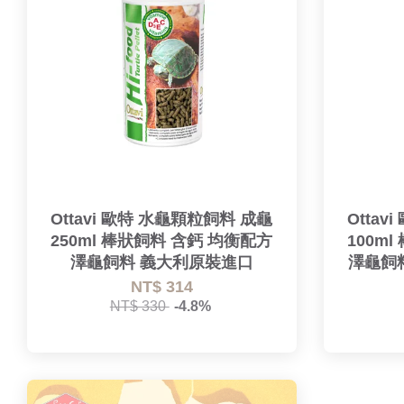
Ottavi 歐特 水龜顆粒飼料 成龜
Otta
250ml 棒狀飼料 含鈣 均衡配方
100m
澤龜飼料 義大利原裝進口
澤龜飼
NT$ 314
NT$ 330
-4.8%