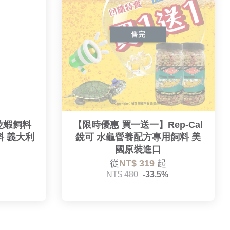
售完
鈣乾蝦飼料
【限時優惠 買一送一】Rep-Cal
飼料 義大利
銳可 水龜營養配方專用飼料 美
國原裝進口
從
NT$ 319
起
NT$ 480
-33.5%