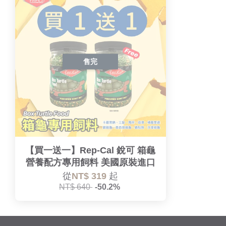
售完
【買一送一】Rep-Cal 銳可 箱龜
營養配方專用飼料 美國原裝進口
從
NT$ 319
起
NT$ 640
-50.2%