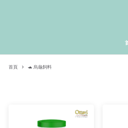
›
首頁
🐢 烏龜飼料