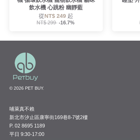
機 循環飲水機 寵物飲水機 貓咪
睡墊 
飲水機 心跳粉 幽靜藍
從
NT$ 249
起
NT$ 299
-16.7%
© 2026 PET BUY.
哺萊真不賴
新北市汐止區康寧街169巷8-7號2樓
P. 02 8695 1189
平日 9:30-17:00