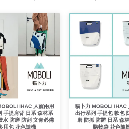
OBOLI IHAC 人寵兩用
貓卜力 MOBOLI IHA
 手提肩背 日系 森林系
出行系列 手提包 軟包 
潑水 防磨 防刮 文青必備
磨 防抓 防髒 日系 森
多用包 花色隨機
購物袋 花色隨