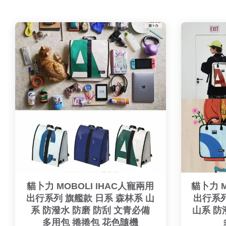
貓卜力 MOBOLI IHAC人寵兩用
貓卜力 M
出行系列 旗艦款 日系 森林系 山
出行系列
系 防潑水 防磨 防刮 文青必備
山系 防
多用包 捲捲包 花色隨機