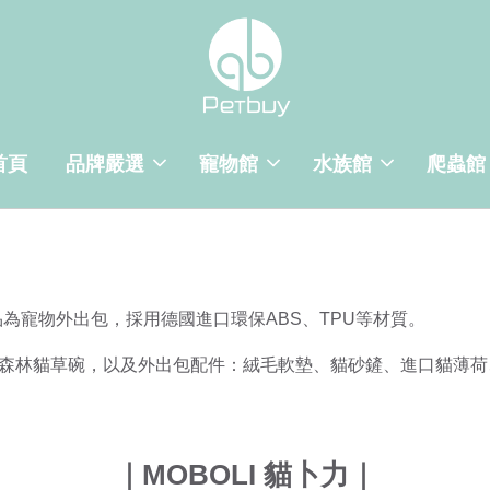
首頁
品牌嚴選
寵物館
水族館
爬蟲館
品為寵物外出包，採用德國進口環保ABS、TPU等材質。
森林貓草碗，以及外出包配件：絨毛軟墊、貓砂鏟、進口貓薄荷
｜MOBOLI 貓卜力｜