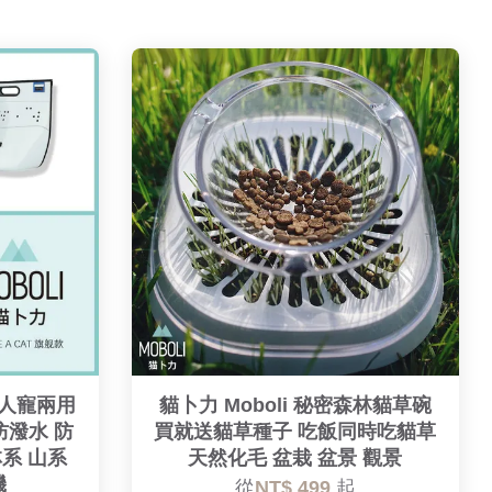
C 人寵兩用
貓卜力 Moboli 秘密森林貓草碗
防潑水 防
買就送貓草種子 吃飯同時吃貓草
林系 山系
天然化毛 盆栽 盆景 觀景
機
從
NT$ 499
起