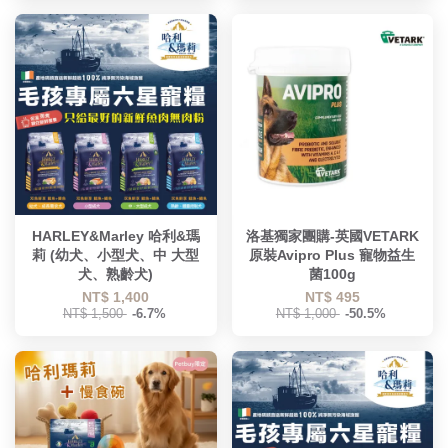
HARLEY&Marley 哈利&瑪
洛基獨家團購-英國VETARK
莉 (幼犬、小型犬、中 大型
原裝Avipro Plus 寵物益生
犬、熟齡犬)
菌100g
NT$ 1,400
NT$ 495
NT$ 1,500
-6.7%
NT$ 1,000
-50.5%