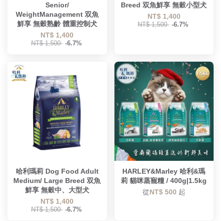
Senior/
Breed 双魚鮮享 無穀小型犬
WeightManagement 双魚
NT$ 1,400
鮮享 無穀熟齡 體重控制犬
NT$ 1,500
-6.7%
NT$ 1,400
NT$ 1,500
-6.7%
哈利瑪莉 Dog Food Adult
HARLEY&Marley 哈利&瑪
Medium/ Large Breed 双魚
莉 貓咪蒸寵糧 / 400g|1.5kg
鮮享 無穀中、大型犬
從
NT$ 500
起
NT$ 1,400
NT$ 1,500
-6.7%