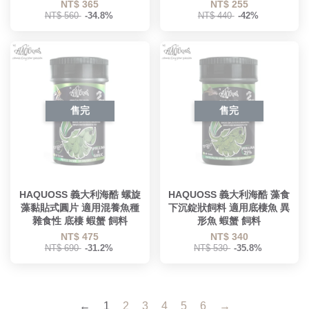
NT$ 365
NT$ 255
NT$ 560
-34.8%
NT$ 440
-42%
售完
售完
HAQUOSS 義大利海酷 螺旋
HAQUOSS 義大利海酷 藻食
藻黏貼式圓片 適用混養魚種
下沉錠狀飼料 適用底棲魚 異
雜食性 底棲 蝦蟹 飼料
形魚 蝦蟹 飼料
NT$ 475
NT$ 340
NT$ 690
-31.2%
NT$ 530
-35.8%
←
1
2
3
4
5
6
→