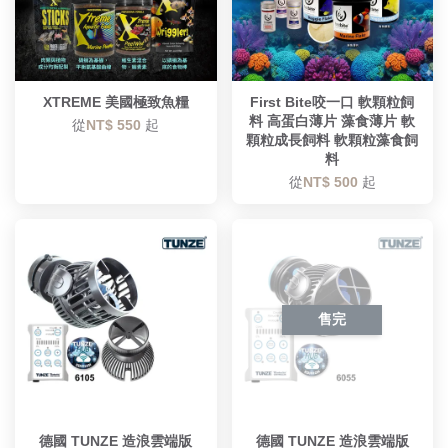
XTREME 美國極致魚糧
First Bite咬一口 軟顆粒飼
料 高蛋白薄片 藻食薄片 軟
從
NT$ 550
起
顆粒成長飼料 軟顆粒藻食飼
料
從
NT$ 500
起
售完
德國 TUNZE 造浪雲端版
德國 TUNZE 造浪雲端版