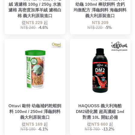
絨 過濾棉 100g / 250g 水族
幼龜 100ml 棒狀飼料 含鈣
濾棉 高密度加厚羊絨 濾棉白
均衡配方 澤龜飼料 海龜飼料
棉 義大利原裝進口
義大利原裝進口
從
NT$ 229
起
NT$ 209
NT$ 240
-4.6%
NT$ 220
-5%
Ottavi 歐特 幼龜補鈣乾蝦飼
HAQUOSS 義大利海酷
料 100ml / 250ml 澤龜飼料
DM2硝化菌 超高濃縮 1ml
義大利原裝進口
對應 10L 開缸必備
從
NT$ 169
起
從
NT$ 660
起
NT$ 180
-6.1%
NT$ 760
-13.2%