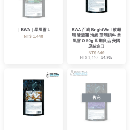
｜BWA｜暴風雪 L
BWA 百威 BrightWell 軟珊
瑚 雙殼類 海綿 珊瑚飼料 暴
NT$ 1,440
風雪 O 50g 即期良品 美國
原裝進口
NT$ 649
NT$ 1,440
-54.9%
售完