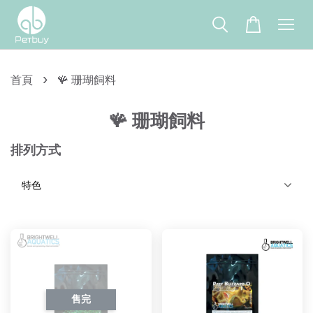
›
首頁
🪸 珊瑚飼料
🪸 珊瑚飼料
排列方式
售完