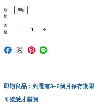
規
50g
格
數
-
+
量
即期良品：約還有3~6個月保存期限
可接受才購買