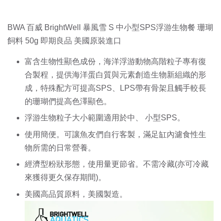
BWA 百威 BrightWell 暴風雪 S 中小型SPS浮游生物餐 珊瑚
飼料 50g 即期良品 美國原裝進口
富含生物性顯色成份，海洋浮游動物高階粒子專有復
合製程，提供海洋蛋白質與元素創造生物新組織的形
成，特殊配方可提高SPS、LPS帶有骨架且觸手較長
的珊瑚們提高色澤顯色。
浮游生物粒子大小範圍適用於中、 小型SPS。
使用簡便。可讓魚友們自行客製，滿足缸內濾食性生
物所需的日常營養。
經濟型粉狀形態，使用量更節省。不需冷藏(亦可冷藏
來獲得更久保存期間)。
美國高品質原料，美國製造。