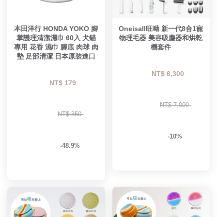
本田洋行 HONDA YOKO 腳
Oneisall旺呦 新一代8合1寵
掌護理清潔濕巾 60入 犬貓
物理毛器 美容吸塵器和烘乾
專用 花香 濕巾 腳底 肉球 肉
機套件
墊 足部清潔 日本原裝進口
NT$ 6,300 
NT$ 179 
NT$ 7,000 
NT$ 350 
-10%
-48.9%