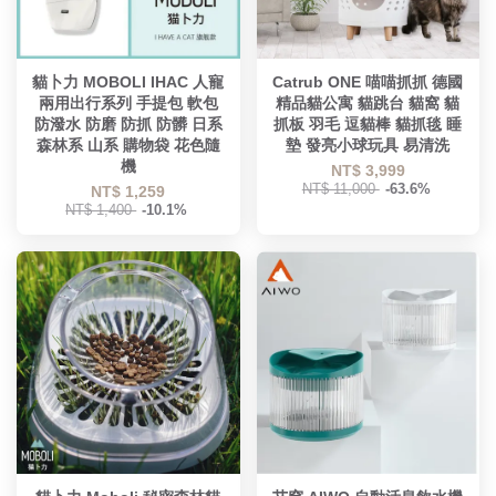
貓卜力 MOBOLI IHAC 人寵
Catrub ONE 喵喵抓抓 德國
兩用出行系列 手提包 軟包
精品貓公寓 貓跳台 貓窩 貓
防潑水 防磨 防抓 防髒 日系
抓板 羽毛 逗貓棒 貓抓毯 睡
森林系 山系 購物袋 花色隨
墊 發亮小球玩具 易清洗
機
NT$ 3,999
NT$ 11,000
-63.6%
NT$ 1,259
NT$ 1,400
-10.1%