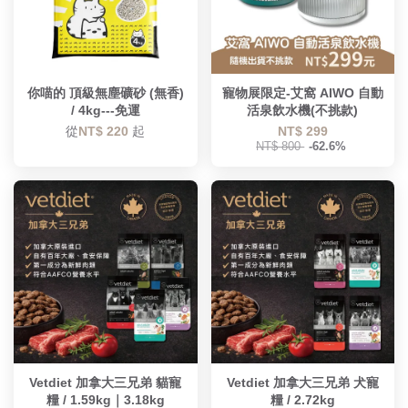
你喵的 頂級無塵礦砂 (無香)
寵物展限定-艾窩 AIWO 自動
/ 4kg---免運
活泉飲水機(不挑款)
從
NT$ 220
起
NT$ 299
NT$ 800
-62.6%
Vetdiet 加拿大三兄弟 貓寵
Vetdiet 加拿大三兄弟 犬寵
糧 / 1.59kg｜3.18kg
糧 / 2.72kg