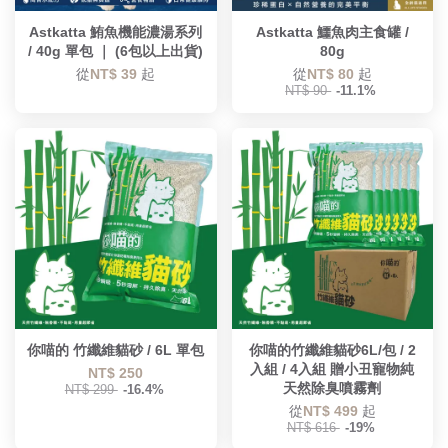
Astkatta 鮪魚機能濃湯系列
Astkatta 鱷魚肉主食罐 /
/ 40g 單包 ｜ (6包以上出貨)
80g
從
NT$ 39
起
從
NT$ 80
起
NT$ 90
-11.1%
你喵的 竹纖維貓砂 / 6L 單包
你喵的竹纖維貓砂6L/包 / 2
入組 / 4入組 贈小丑寵物純
NT$ 250
天然除臭噴霧劑
NT$ 299
-16.4%
從
NT$ 499
起
NT$ 616
-19%