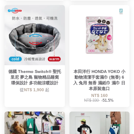
德國 Thermo Switch® 聖托
本田洋行 HONDA YOKO 小
里尼 夢之島 寵物精品睡窩
動物清潔手套濕巾 (無香) 6
環保設計 多功能涼暖設計
入 兔用 無香 濕紙巾 濕巾 日
本原裝進口
從
NT$ 1,900
起
NT$ 160
NT$ 330
-51.5%