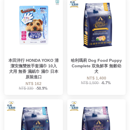
本田洋行 HONDA YOKO 清
哈利瑪莉 Dog Food Puppy
潔安撫雙效手套濕巾 10入
Complete 双魚鮮享 無穀幼
犬用 無香 濕紙巾 濕巾 日本
犬
原裝進口
NT$ 1,400
NT$ 1,500
-6.7%
NT$ 162
NT$ 330
-50.9%