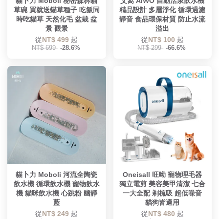
貓卜力 Moboli 秘密森林貓
艾窩 AIWO 自動活泉飲水機
草碗 買就送貓草種子 吃飯同
精品設計 多層淨化 循環過濾
時吃貓草 天然化毛 盆栽 盆
靜音 食品環保材質 防止水流
景 觀景
溢出
從
NT$ 499
起
從
NT$ 100
起
NT$ 699
-28.6%
NT$ 299
-66.6%
貓卜力 Moboli 河流全陶瓷
Oneisall 旺呦 寵物理毛器
飲水機 循環飲水機 寵物飲水
獨立電剪 美容美甲清潔 七合
機 貓咪飲水機 心跳粉 幽靜
一大全配 剃梳吸 超低噪音
藍
貓狗皆適用
從
NT$ 249
起
從
NT$ 480
起