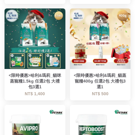
<限時優惠>哈利&瑪莉_貓咪
<限時優惠>哈利&瑪莉_貓蒸
蒸寵糧1.5kg 任選2包 大禮
寵糧400g 任選2包 大禮包3
包3選1
選1
NT$ 1,400
NT$ 500