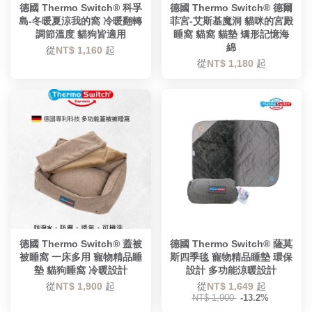
德國 Thermo Switch® 科孚
德國 Thermo Switch® 德爾
島-冬暖夏涼我的窩 冷暖翻轉
菲宮-艾斯基魔洞 貓咪的宮殿
調節溫度 貓狗皆適用
睡窩 貓窩 貓墊 矯形記憶海
綿
從
NT$ 1,160
起
從
NT$ 1,180
起
德國 Thermo Switch® 蓋被
德國 Thermo Switch® 薩莫
被睡窩 一床多用 寵物精品睡
斯四季毯 寵物精品睡墊 環保
墊 貓狗睡窩 冷暖設計
設計 多功能涼暖設計
從
NT$ 1,900
起
從
NT$ 1,649
起
NT$ 1,900
-13.2%