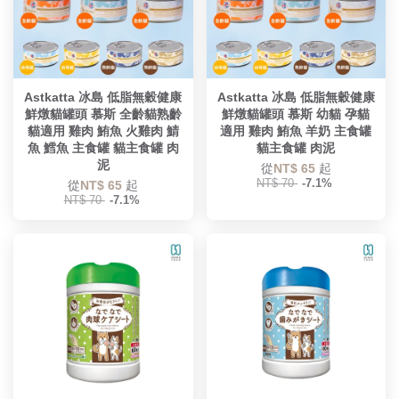
Astkatta 冰島 低脂無穀健康
Astkatta 冰島 低脂無穀健康
鮮燉貓罐頭 慕斯 全齡貓熟齡
鮮燉貓罐頭 慕斯 幼貓 孕貓
貓適用 雞肉 鮪魚 火雞肉 鯖
適用 雞肉 鮪魚 羊奶 主食罐
魚 鱈魚 主食罐 貓主食罐 肉
貓主食罐 肉泥
泥
從
NT$ 65
起
NT$ 70
-7.1%
從
NT$ 65
起
NT$ 70
-7.1%