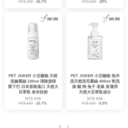
NT$ 299
-16.7%
NT$ 600
-20%
PET JOKER 小丑寵物 天然
PET JOKER 小丑寵物 免沖
洗臉慕絲 100ml 清除淚痕
洗天然洗毛慕絲 400ml 乾洗
黑下巴 日本原裝進口 天然大
澡 貓 狗 兔子 老鼠 皆適用
豆萃取 奈米技術
天然大豆萃取成分
NT$ 549
NT$ 846
NT$ 659
-16.7%
NT$ 939
-9.9%
←
1
2
→