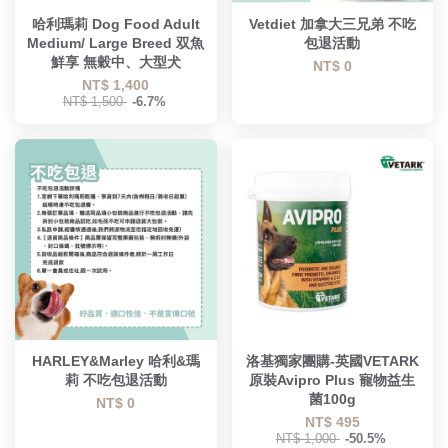
哈利瑪莉 Dog Food Adult
Vetdiet 加拿大三兄弟 不吃
Medium/ Large Breed 双魚
包退活動
鮮享 無穀中、大型犬
NT$ 0
NT$ 1,400
NT$ 1,500
-6.7%
HARLEY&Marley 哈利&瑪
洛基獨家團購-英國VETARK
莉 不吃包退活動
原裝Avipro Plus 寵物益生
菌100g
NT$ 0
NT$ 495
NT$ 1,000
-50.5%