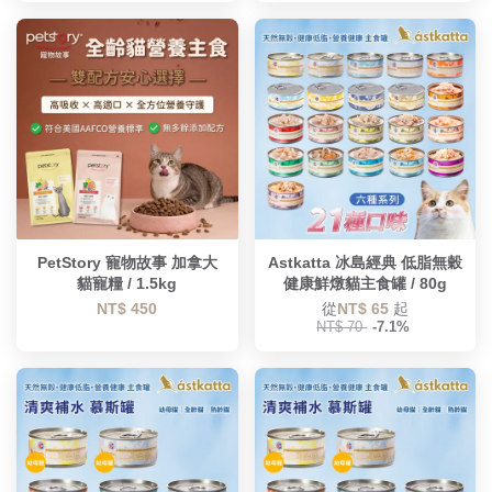
PetStory 寵物故事 加拿大
Astkatta 冰島經典 低脂無穀
貓寵糧 / 1.5kg
健康鮮燉貓主食罐 / 80g
NT$ 450
從
NT$ 65
起
NT$ 70
-7.1%