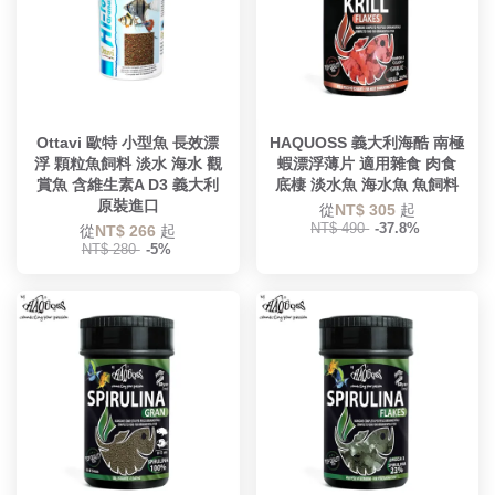
Ottavi 歐特 小型魚 長效漂
HAQUOSS 義大利海酷 南極
浮 顆粒魚飼料 淡水 海水 觀
蝦漂浮薄片 適用雜食 肉食
賞魚 含維生素A D3 義大利
底棲 淡水魚 海水魚 魚飼料
原裝進口
從
NT$ 305
起
NT$ 490
-37.8%
從
NT$ 266
起
NT$ 280
-5%