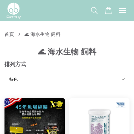
›
首頁
🌊 海水生物 飼料
🌊 海水生物 飼料
排列方式