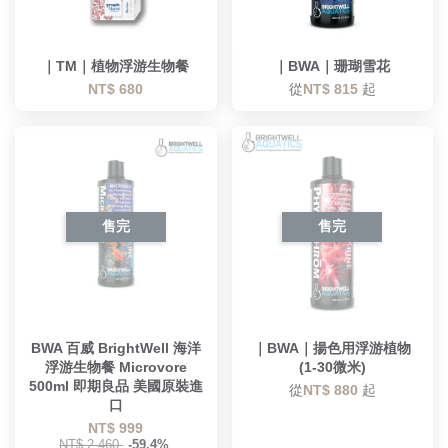
｜TM｜植物浮游生物餐
｜BWA｜珊瑚雪花
NT$ 680
從
NT$ 815
起
售完
售完
BWA 百威 BrightWell 海洋
｜BWA｜揚色用浮游植物
浮游生物餐 Microvore
(1-30微米)
500ml 即期良品 美國原裝進
從
NT$ 880
起
口
NT$ 999
NT$ 2,460
-59.4%