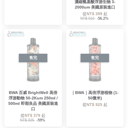
濃縮氨基酸浮游生物 3-
2000um 美國原裝進口
從
NT$ 399
起
NT$ 910
-56.2%
售完
售完
BWA 百威 BrightWell 高倍
｜BWA｜高倍浮游植物 (1-
浮游動物 50-2Kum 250ml /
50微米)
500ml 即期良品 美國原裝進
從
NT$ 925
起
口
從
NT$ 379
起
NT$ 925
-59%