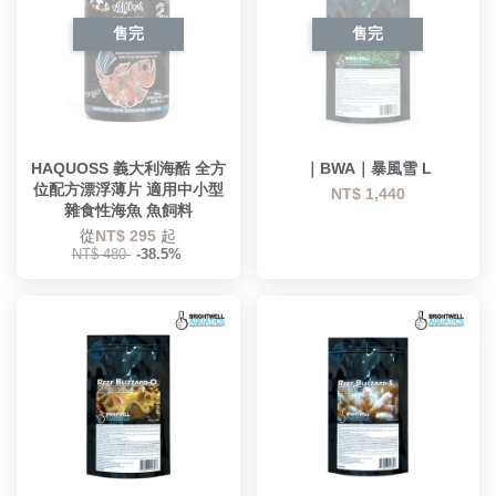
售完
售完
HAQUOSS 義大利海酷 全方
｜BWA｜暴風雪 L
位配方漂浮薄片 適用中小型
NT$ 1,440
雜食性海魚 魚飼料
從
NT$ 295
起
NT$ 480
-38.5%