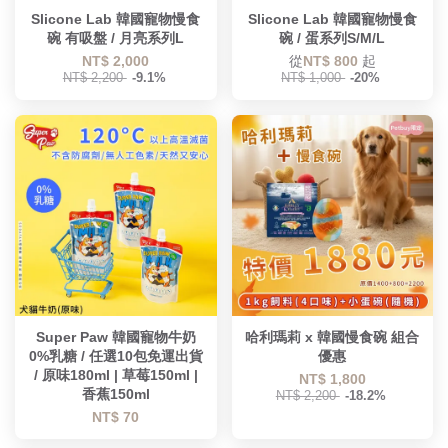
Slicone Lab 韓國寵物慢食
Slicone Lab 韓國寵物慢食
碗 有吸盤 / 月亮系列L
碗 / 蛋系列S/M/L
NT$ 2,000
從
NT$ 800
起
NT$ 2,200
-9.1%
NT$ 1,000
-20%
Super Paw 韓國寵物牛奶
哈利瑪莉 x 韓國慢食碗 組合
0%乳糖 / 任選10包免運出貨
優惠
/ 原味180ml | 草莓150ml |
NT$ 1,800
香蕉150ml
NT$ 2,200
-18.2%
NT$ 70