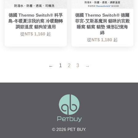
德國 Thermo Switch® 科孚
德國 Thermo Switch® 德爾
島-冬暖夏涼我的窩 冷暖翻轉
菲宮-艾斯基魔洞 貓咪的宮殿
調節溫度 貓狗皆適用
睡窩 貓窩 貓墊 矯形記憶海
綿
從
NT$ 1,160
起
從
NT$ 1,180
起
←
1
2
3
→
© 2026 PET BUY.