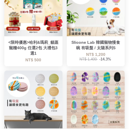
<限時優惠>哈利&瑪莉_貓蒸
Slicone Lab 韓國寵物慢食
寵糧400g 任選2包 大禮包3
碗 有吸盤 / 太陽系列S
選1
NT$ 1,200
NT$ 1,400
-14.3%
NT$ 500