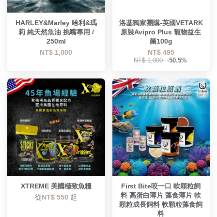
HARLEY&Marley 哈利&瑪
洛基獨家團購-英國VETARK
莉 純天然魚油 挑嘴專用 /
原裝Avipro Plus 寵物益生
250ml
菌100g
NT$ 1,000
NT$ 495
NT$ 1,000
-50.5%
XTREME 美國極致魚糧
First Bite咬一口 軟顆粒飼
料 高蛋白薄片 藻食薄片 軟
從
NT$ 550
起
顆粒成長飼料 軟顆粒藻食飼
料