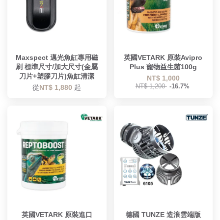
Maxspect 邁光魚缸專用磁
英國VETARK 原裝Avipro
刷 標準尺寸/加大尺寸(金屬
Plus 寵物益生菌100g
刀片+塑膠刀片)魚缸清潔
NT$ 1,000
NT$ 1,200
-16.7%
從
NT$ 1,880
起
英國VETARK 原裝進口
德國 TUNZE 造浪雲端版