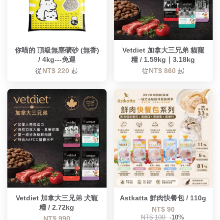
你喵的 頂級無塵礦砂 (無香)
Vetdiet 加拿大三兄弟 貓寵
/ 4kg---免運
糧 / 1.59kg｜3.18kg
從
NT$ 220
起
從
NT$ 860
起
Vetdiet 加拿大三兄弟 犬寵
Astkatta 鮮肉快餐包 / 110g
糧 / 2.72kg
NT$ 90
NT$ 100
-10%
NT$ 990