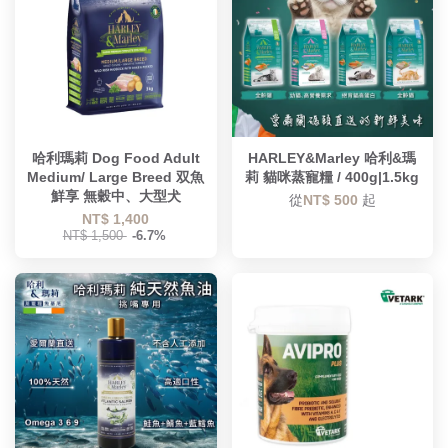
哈利瑪莉 Dog Food Adult
HARLEY&Marley 哈利&瑪
Medium/ Large Breed 双魚
莉 貓咪蒸寵糧 / 400g|1.5kg
鮮享 無穀中、大型犬
從
NT$ 500
起
NT$ 1,400
NT$ 1,500
-6.7%