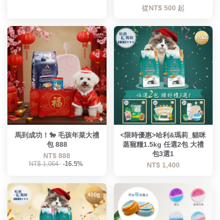
從
NT$ 500
起
馬到成功！🐎 毛孩年菜大禮
<限時優惠>哈利&瑪莉_貓咪
包 888
蒸寵糧1.5kg 任選2包 大禮
包3選1
NT$ 888
NT$ 1,064
-16.5%
NT$ 1,400