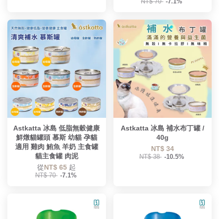
NT$ 70
-7.1%
Astkatta 冰島 低脂無穀健康
Astkatta 冰島 補水布丁罐 /
鮮燉貓罐頭 慕斯 幼貓 孕貓
40g
適用 雞肉 鮪魚 羊奶 主食罐
NT$ 34
貓主食罐 肉泥
NT$ 38
-10.5%
從
NT$ 65
起
NT$ 70
-7.1%