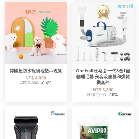
韓國超防水寵物地墊---現貨
Oneisall旺呦 新一代8合1寵
物理毛器 美容吸塵器和烘乾
NT$ 4,980
機套件
NT$ 5,000
-0.4%
NT$ 6,300
NT$ 7,000
-10%