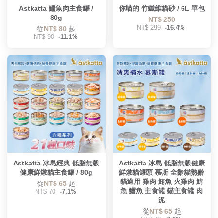
Astkatta 鱷魚肉主食罐 /
你喵的 竹纖維貓砂 / 6L 單包
80g
NT$ 250
NT$ 299
-16.4%
從
NT$ 80
起
NT$ 90
-11.1%
Astkatta 冰島經典 低脂無穀
Astkatta 冰島 低脂無穀健康
健康鮮燉貓主食罐 / 80g
鮮燉貓罐頭 慕斯 全齡貓熟齡
貓適用 雞肉 鮪魚 火雞肉 鯖
從
NT$ 65
起
魚 鱈魚 主食罐 貓主食罐 肉
NT$ 70
-7.1%
泥
從
NT$ 65
起