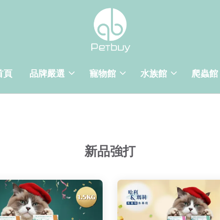
首頁
品牌嚴選
寵物館
水族館
爬蟲館
新品強打