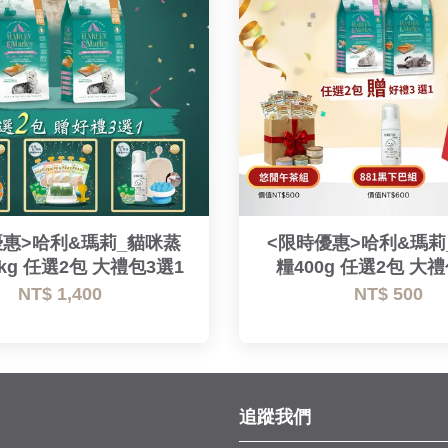
優惠>哈利&瑪莉_貓咪蒸
<限時優惠>哈利&瑪莉
5kg 任選2包 大禮包3選1
糧400g 任選2包 大禮
NT$ 1,400
NT$ 500
追蹤我們