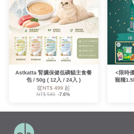
Astkatta 腎臟保健低磷貓主食餐
<限時
包 / 50g ( 12入 / 24入 )
寵糧1.
從
NT$ 499
起
NT$ 540
-7.6%