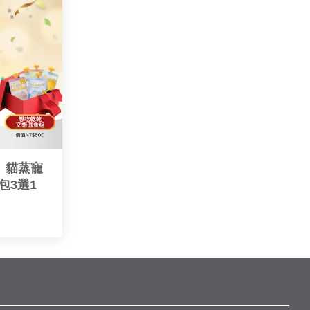
_貓蒸寵
包3選1