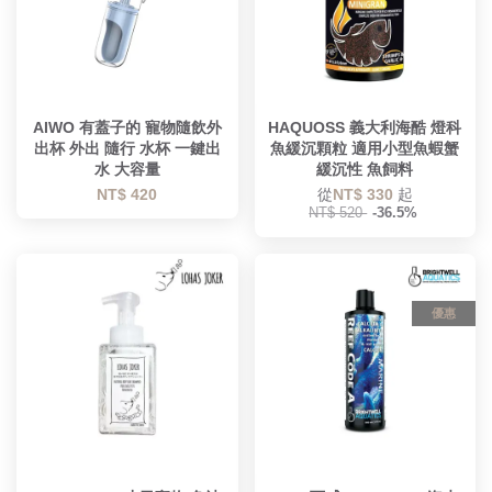
AIWO 有蓋子的 寵物隨飲外
HAQUOSS 義大利海酷 燈科
出杯 外出 隨行 水杯 一鍵出
魚緩沉顆粒 適用小型魚蝦蟹
水 大容量
緩沉性 魚飼料
NT$ 420
從
NT$ 330
起
NT$ 520
-36.5%
優惠