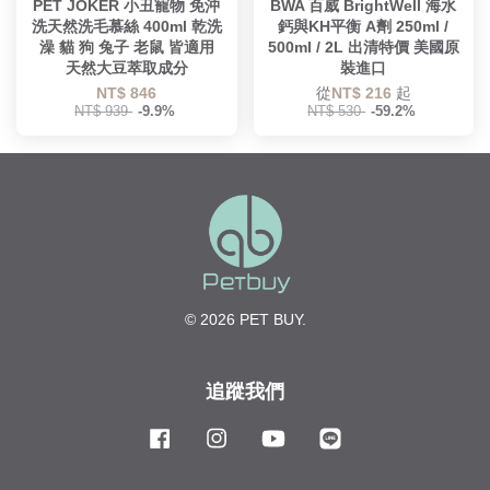
PET JOKER 小丑寵物 免沖
BWA 百威 BrightWell 海水
洗天然洗毛慕絲 400ml 乾洗
鈣與KH平衡 A劑 250ml /
澡 貓 狗 兔子 老鼠 皆適用
500ml / 2L 出清特價 美國原
天然大豆萃取成分
裝進口
NT$ 846
從
NT$ 216
起
NT$ 939
-9.9%
NT$ 530
-59.2%
© 2026 PET BUY.
追蹤我們
Facebook
Instagram
YouTube
Line