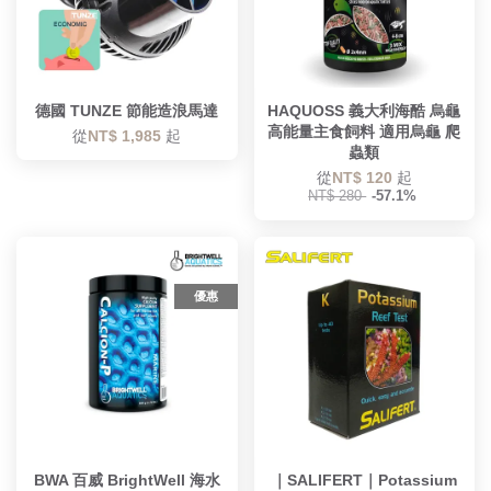
德國 TUNZE 節能造浪馬達
HAQUOSS 義大利海酷 烏龜
高能量主食飼料 適用烏龜 爬
從
NT$ 1,985
起
蟲類
從
NT$ 120
起
NT$ 280
-57.1%
優惠
BWA 百威 BrightWell 海水
｜SALIFERT｜Potassium