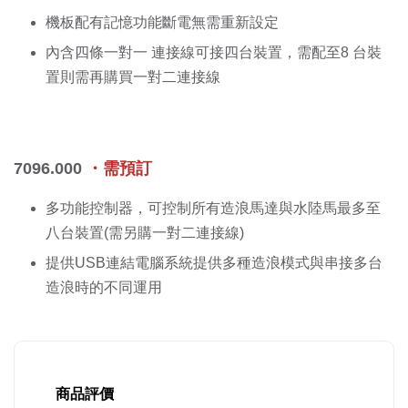
機板配有記憶功能斷電無需重新設定
內含四條一對一 連接線可接四台裝置，需配至8 台裝
置則需再購買一對二連接線
7096.000
・需預訂
多功能控制器，可控制所有造浪馬達與水陸馬最多至
八台裝置(需另購一對二連接線)
提供USB連結電腦系統提供多種造浪模式與串接多台
造浪時的不同運用
商品評價