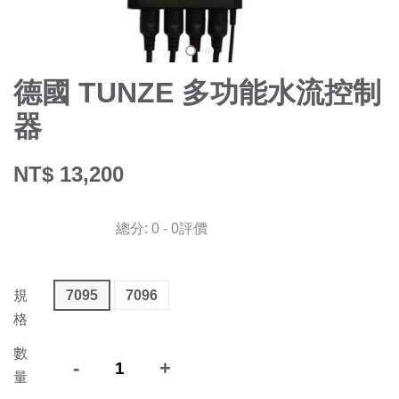
德國 TUNZE 多功能水流控制
器
NT$ 13,200
總分:
0
-
0
評價
規
7095
7096
格
數
-
+
量