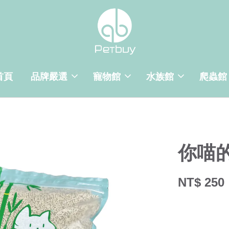
首頁
品牌嚴選
寵物館
水族館
爬蟲館
你喵的
NT$ 250