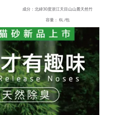
成分：北緯30度浙江天目山山麓天然竹
容量： 6L /包