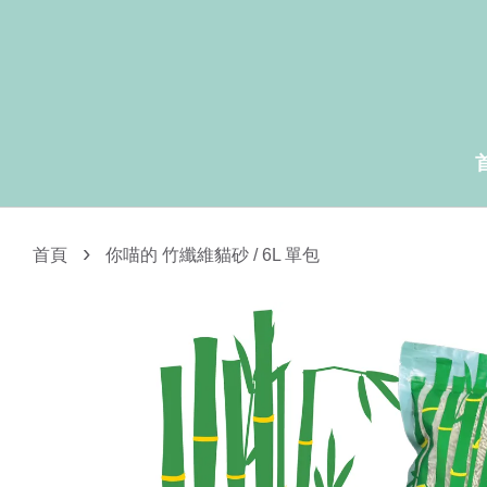
›
首頁
你喵的 竹纖維貓砂 / 6L 單包