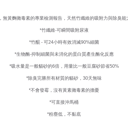
精，無黃麴黴毒素的專業檢測報告，天然竹纖維的吸附力與除臭能
*竹纖維-可瞬間吸附尿液
*竹醌 - 可24小時有效消滅90%細菌
*生物酶-抑制細菌與未消化的蛋白質產生酶化反應
*吸水量是一般貓砂的6倍，用量比一般豆腐砂節省50%
*除臭完勝所有材質的貓砂，30天無味
*不會發霉，沒有黃素黴毒素的擔憂
*可直接沖馬桶
*粉塵低，不黏底