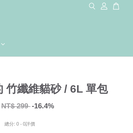
 竹纖維貓砂 / 6L 單包
NT$ 299
-16.4%
總分:
0
-
0
評價