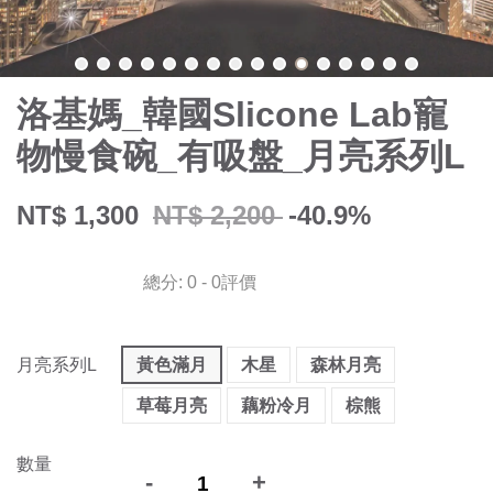
洛基媽_韓國Slicone Lab寵
物慢食碗_有吸盤_月亮系列L
NT$ 1,300
NT$ 2,200
-40.9%
總分:
0
-
0
評價
月亮系列L
黃色滿月
木星
森林月亮
草莓月亮
藕粉冷月
棕熊
數量
-
+