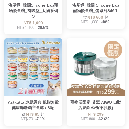
洛基媽_韓國Slicone Lab寵
洛基媽_韓國 Slicone Lab
物慢食碗_有吸盤_太陽系列
寵物慢食碗_蛋系列S/M/L
S
從
NT$ 600
起
NT$ 1,000
-40%
NT$ 1,000
NT$ 1,400
-28.6%
Astkatta 冰島經典 低脂無穀
寵物展限定-艾窩 AIWO 自動
健康鮮燉貓主食罐 / 80g
活泉飲水機(不挑款)
從
NT$ 65
起
NT$ 299
NT$ 70
-7.1%
NT$ 800
-62.6%