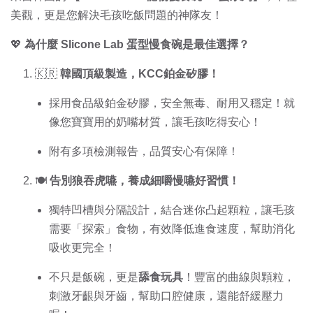
美觀，更是您解決毛孩吃飯問題的神隊友！
💖
為什麼 Slicone Lab 蛋型慢食碗是最佳選擇？
🇰🇷
韓國頂級製造，KCC鉑金矽膠！
採用食品級鉑金矽膠，安全無毒、耐用又穩定！就
像您寶寶用的奶嘴材質，讓毛孩吃得安心！
附有多項檢測報告，品質安心有保障！
🍽️
告別狼吞虎嚥，養成細嚼慢嚥好習慣！
獨特凹槽與分隔設計，結合迷你凸起顆粒，讓毛孩
需要「探索」食物，有效降低進食速度，幫助消化
吸收更完全！
不只是飯碗，更是
舔食玩具
！豐富的曲線與顆粒，
刺激牙齦與牙齒，幫助口腔健康，還能舒緩壓力