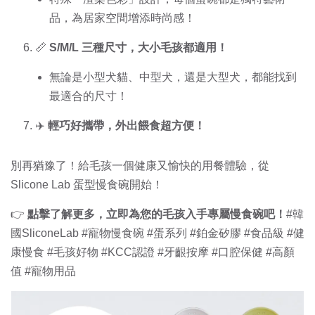
品，為居家空間增添時尚感！
📏
S/M/L 三種尺寸，大小毛孩都適用！
無論是小型犬貓、中型犬，還是大型犬，都能找到
最適合的尺寸！
✈️
輕巧好攜帶，外出餵食超方便！
別再猶豫了！給毛孩一個健康又愉快的用餐體驗，從
Slicone Lab 蛋型慢食碗開始！
👉
點擊了解更多，立即為您的毛孩入手專屬慢食碗吧！
#韓
國SliconeLab #寵物慢食碗 #蛋系列 #鉑金矽膠 #食品級 #健
康慢食 #毛孩好物 #KCC認證 #牙齦按摩 #口腔保健 #高顏
值 #寵物用品