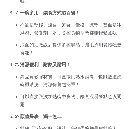
喔！
💡
一碗多用，餵食方式超百變！
不論是乾糧、濕食、鮮食、優格、凍乾，甚至是冰
淇淋、營養劑、水，各種食物型態都能輕鬆駕馭！
底面的細微設計提供多種觸感，讓毛孩用餐體驗更
有趣！
🧼
清潔便利，耐熱又耐用！
高品質矽膠材質，可直接用熱水消毒，也能放進洗
碗機清洗，清潔保養超簡單！
可以直接微波加熱碗中食物，餵食溫暖餐點也沒問
題！
🌈
顏值爆表，獨一無二！
特殊「渲染色彩」設計，每個蛋碗都是獨特藝術