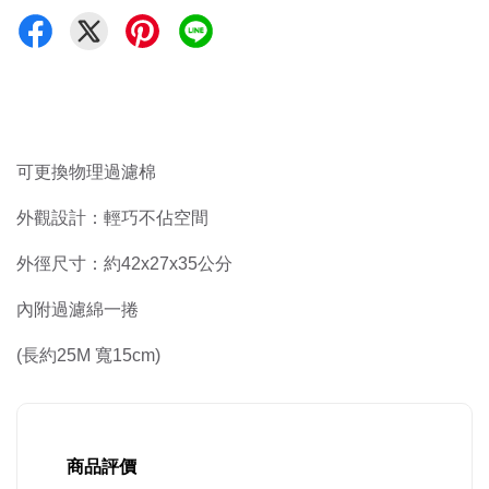
可更換物理過濾棉
外觀設計：輕巧不佔空間
外徑尺寸：約42x27x35公分
內附過濾綿一捲
(長約25M 寬15cm)
商品評價