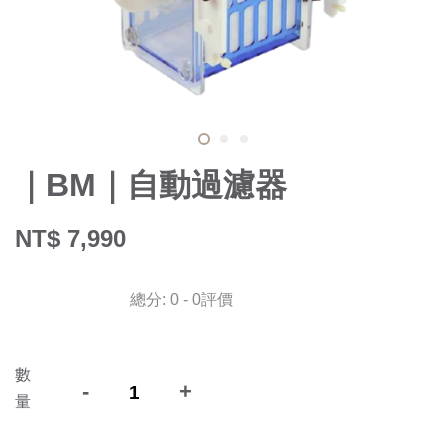
｜BM｜自動過濾器
NT$ 7,990
總分:
0
-
0
評價
數
-
+
量