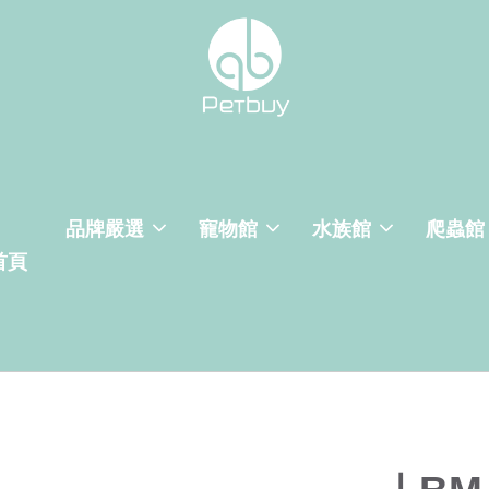
品牌嚴選
寵物館
水族館
爬蟲館
首頁