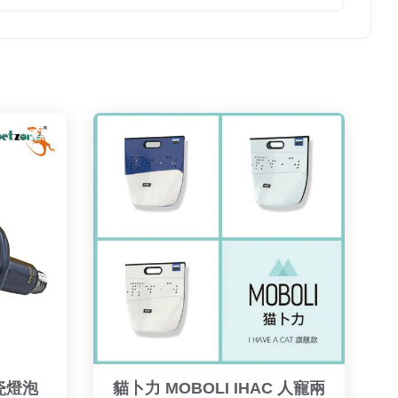
優惠
瓷燈泡 
貓卜力 MOBOLI IHAC 人寵兩