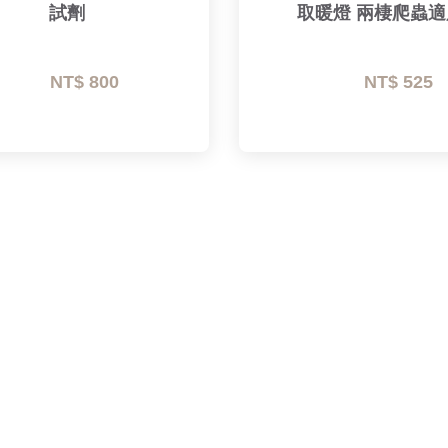
試劑
取暖燈 兩棲爬蟲適
NT$ 800 
NT$ 525 