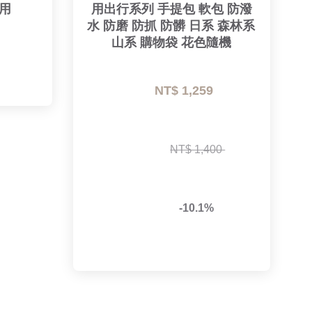
用
用出行系列 手提包 軟包 防潑
水 防磨 防抓 防髒 日系 森林系 
山系 購物袋 花色隨機
NT$ 1,259 
NT$ 1,400 
-10.1%