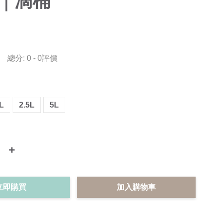
M｜滴桶
總分:
0
-
0
評價
5L
2.5L
5L
+
立即購買
加入購物車