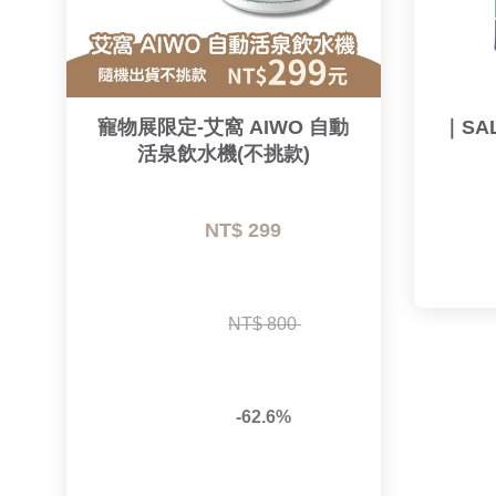
寵物展限定-艾窩 AIWO 自動
｜SA
活泉飲水機(不挑款)
NT$ 299 
NT$ 800 
-62.6%