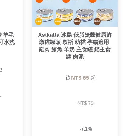
酷 羊毛
Astkatta 冰島 低脂無穀健康鮮
可水洗 
燉貓罐頭 慕斯 幼貓 孕貓適用 
雞肉 鮪魚 羊奶 主食罐 貓主食
罐 肉泥


        從
NT$ 65 
起

 
NT$ 70 
-7.1%