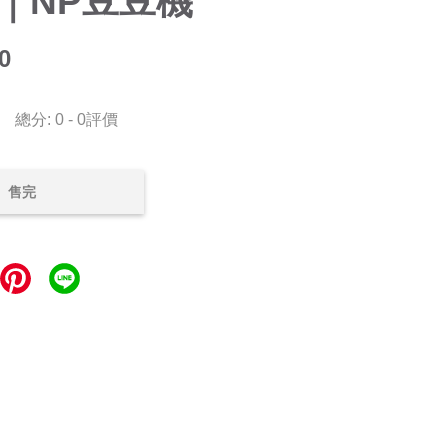
｜NP豆豆機
0
總分:
0
-
0
評價
售完