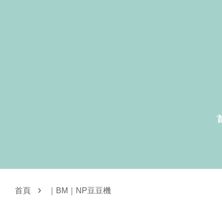
›
首頁
｜BM｜NP豆豆機