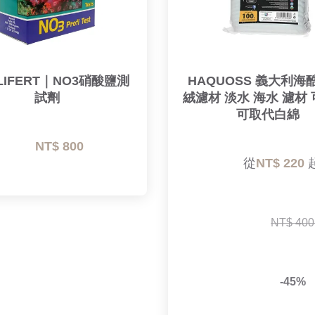
LIFERT｜NO3硝酸鹽測
HAQUOSS 義大利海
試劑
絨濾材 淡水 海水 濾材 
可取代白綿
NT$ 800 
        從
NT$ 220 
起
NT$ 400
-45%