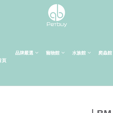
品牌嚴選
寵物館
水族館
爬蟲館
首頁