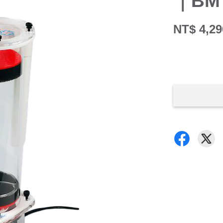
｜BM
NT$ 4,29