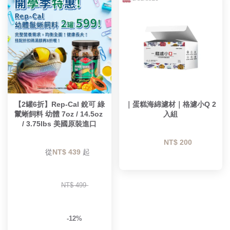
【2罐6折】Rep-Cal 銳可 綠
｜蛋糕海綿濾材｜格濾小Q 2
鬣蜥飼料 幼體 7oz / 14.5oz 
入組
/ 3.75lbs 美國原裝進口
NT$ 200 
        從
NT$ 439 
起

NT$ 499 
-12%