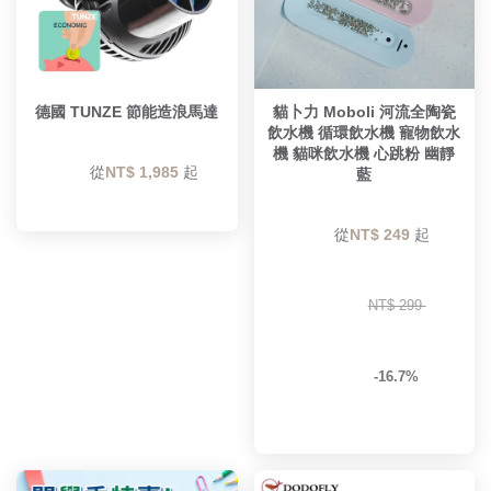
德國 TUNZE 節能造浪馬達
貓卜力 Moboli 河流全陶瓷
飲水機 循環飲水機 寵物飲水
機 貓咪飲水機 心跳粉 幽靜
        從
NT$ 1,985 
起

藍
        從
NT$ 249 
起

NT$ 299 
-16.7%