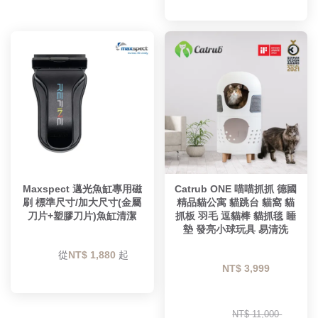
Maxspect 邁光魚缸專用磁
Catrub ONE 喵喵抓抓 德國
刷 標準尺寸/加大尺寸(金屬
精品貓公寓 貓跳台 貓窩 貓
刀片+塑膠刀片)魚缸清潔
抓板 羽毛 逗貓棒 貓抓毯 睡
墊 發亮小球玩具 易清洗
        從
NT$ 1,880 
起

NT$ 3,999 
NT$ 11,000 