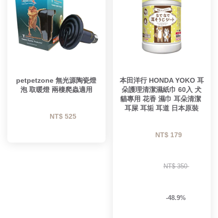
petpetzone 無光源陶瓷燈
本田洋行 HONDA YOKO 耳
泡 取暖燈 兩棲爬蟲適用
朵護理清潔濕紙巾 60入 犬
貓專用 花香 濕巾 耳朵清潔 
耳屎 耳垢 耳道 日本原裝
NT$ 525 
NT$ 179 
NT$ 350 
-48.9%