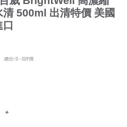
百威 BrightWell 高濃縮
清 500ml 出清特價 美國
進口
總分:
0
-
0
評價
+