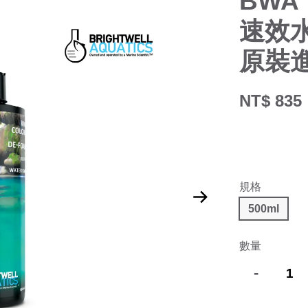
BWA 
速效水
原裝
NT$ 835
規格
500ml
數量
-