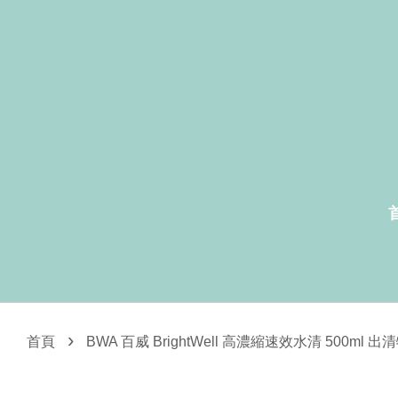
›
首頁
BWA 百威 BrightWell 高濃縮速效水清 500ml