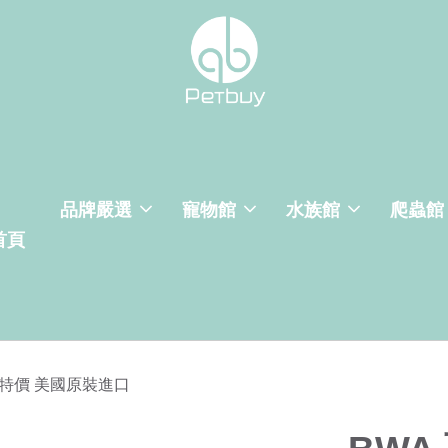
品牌嚴選
寵物館
水族館
爬蟲館
首頁
 出清特價 美國原裝進口