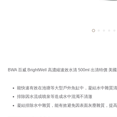
BWA 百威 BrightWell 高濃縮速效水清 500ml 出清特價 
能快速有效在池塘等大型戶外魚缸中，凝結水中雜質
排除因水流或噴泉等造成水中混濁不清澈
凝結排除水中雜質，能有效避免因表面灰塵雜質，提