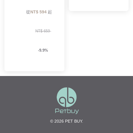
        從
NT$ 594 
起

NT$ 659 
-9.9%
© 2026 PET BUY.