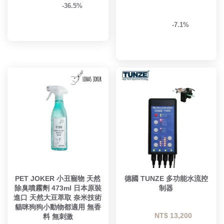
-36.5%
-7.1%
PET JOKER 小丑寵物 天然
德國 TUNZE 多功能水流控
除臭噴霧劑 473ml 日本原裝
制器
進口 天然大豆萃取 奈米技術 
貓咪狗狗小動物都適用 無香
NT$ 13,200 
料 無刺激