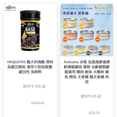
HAQUOSS 義大利海酷 燈科
Astkatta 冰島 低脂無穀健康
魚緩沉顆粒 適用小型魚蝦蟹 
鮮燉貓罐頭 慕斯 全齡貓熟齡
緩沉性 魚飼料
貓適用 雞肉 鮪魚 火雞肉 鯖
魚 鱈魚 主食罐 貓主食罐 肉
泥
        從
NT$ 330 
起

        從
NT$ 65 
起

NT$ 520 
NT$ 70 