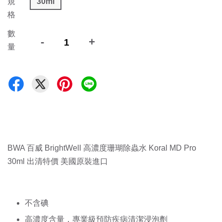
規
30ml
格
數
-
+
量
BWA 百威 BrightWell 高濃度珊瑚除蟲水 Koral MD Pro 
30ml 出清特價 美國原裝進口
不含碘 
高濃度含量，專業級預防疾病清潔浸泡劑