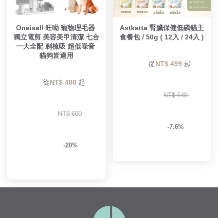
Oneisall 旺呦 寵物理毛器 
Astkatta 腎臟保健低磷貓主
獨立電剪 美容美甲清潔 七合
食餐包 / 50g ( 12入 / 24入 )
一大全配 剃梳吸 超低噪音 
貓狗皆適用
        從
NT$ 499 
起

        從
NT$ 480 
起

NT$ 540 
NT$ 600 
-7.6%
-20%