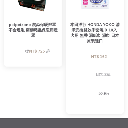
petpetzone 爬蟲保暖燈罩 
本田洋行 HONDA YOKO 清
不含燈泡 兩棲爬蟲保暖用燈
潔安撫雙效手套濕巾 10入 
罩
犬用 無香 濕紙巾 濕巾 日本
原裝進口
        從
NT$ 725 
起

NT$ 162 
NT$ 330 
-50.9%