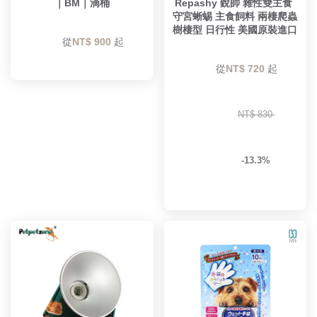
｜BM｜滴桶
Repashy 銳帥 雜性雙主食 
守宮蜥蜴 主食飼料 兩棲爬蟲 
樹棲型 日行性 美國原裝進口
        從
NT$ 900 
起

        從
NT$ 720 
起

NT$ 830 
-13.3%