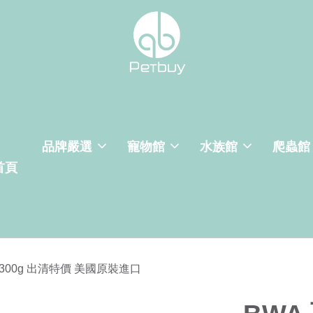
品牌嚴選
寵物館
水族館
爬蟲館
首頁
 / 300g 出清特價 美國原裝進口