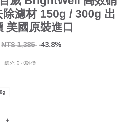
百威 BrightWell 高效硝
濾材 150g / 300g 出
價 美國原裝進口
NT$ 1,385
-43.8%
總分:
0
-
0
評價
0g
+