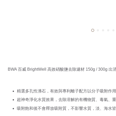
BWA 百威 BrightWell 高效硝酸鹽去除濾材 150g / 300
精選多孔性沸石，有效與專利離子配方以分子吸附作
超神奇淨化水質效果，去除溶解的有機物質、毒氣、重
吸附飽和後不會釋放吸附質，不影響水質，淡、海水