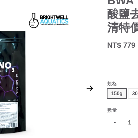
BWA 
酸鹽去除
清特
NT$ 779
規格
150g
30
數量
-