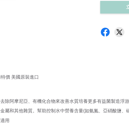
g 出清特價 美國原裝進口
用去除阿摩尼亞、有機化合物來改善水質培養更多有益菌製造浮
金屬和其他雜質。幫助控制水中營養含量(如氨氮、亞硝酸鹽、硝
皆適用