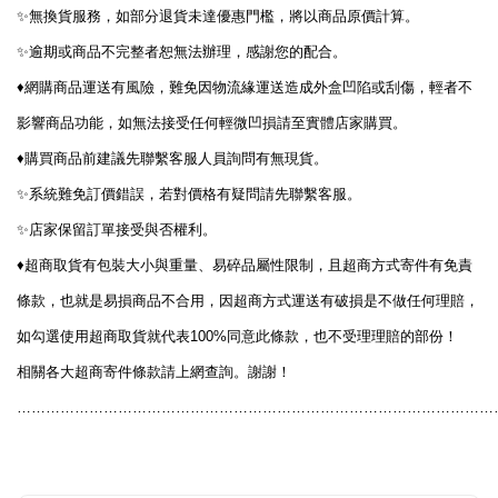
✨
無換貨服務，如部分退貨未達優惠門檻，將以商品原價計算。
✨
逾期或商品不完整者恕無法辦理，感謝您的配合。
♦️
網購商品運送有風險，難免因物流緣運送造成外盒凹陷或刮傷，輕者不
影響商品功能，如無法接受任何輕微凹損請至實體店家購買。
♦️
購買商品前建議先聯繫客服人員詢問有無現貨。
✨
系統難免訂價錯誤，若對價格有疑問請先聯繫客服。
✨
店家保留訂單接受與否權利。
♦️
超商取貨有包裝大小與重量、易碎品屬性限制，且超商方式寄件有免責
條款，也就是易損商品不合用，因超商方式運送有破損是不做任何理賠，
100%
如勾選使用超商取貨就代表
同意此條款，也不受理理賠的部份！
相關各大超商寄件條款請上網查詢。謝謝！
………………………………………………………………………………………