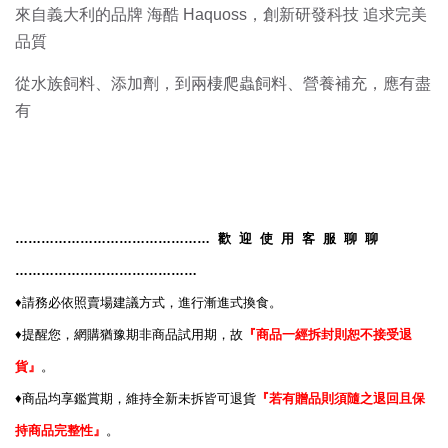
來自義大利的品牌 海酷 Haquoss，創新研發科技 追求完美
品質
從水族飼料、添加劑，到兩棲爬蟲飼料、營養補充，應有盡
有
………………………………………
歡
迎
使
用
客
服
聊
聊
……………………………………
♦️
請務必依照賣場建議方式，進行漸進式換食。
♦️
提醒您，網購猶豫期非商品試用期，故
『商品一經拆封則恕不接受退
貨』
。
♦️
商品均享鑑賞期，維持全新未拆皆可退貨
『若有贈品則須隨之退回且保
持商品完整性』
。