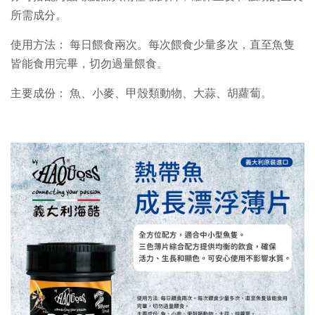
所需成分。
使用方法： 每日餵食兩次。每次餵食少量多次，直至魚隻
皆能食用完畢，切勿過量餵食。
主要成份： 魚、小麥、甲殼類動物、大蒜、胡蘿蔔。