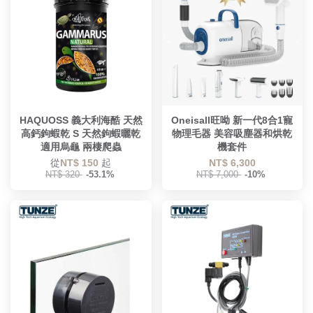
HAQUOSS 義大利海酷 天然
Oneisall旺呦 新一代8合1寵
高鈣鉤蝦乾 S 天然鉤蝦曬乾
物理毛器 美容吸塵器和烘乾
適用烏龜 兩棲爬蟲
機套件
從
NT$ 150
起
NT$ 6,300
NT$ 320
-53.1%
NT$ 7,000
-10%