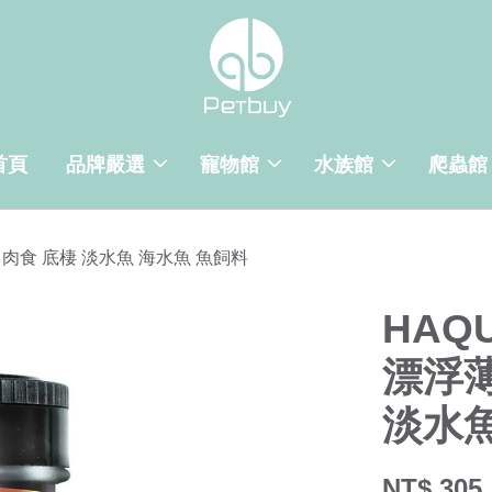
首頁
品牌嚴選
寵物館
水族館
爬蟲館
 肉食 底棲 淡水魚 海水魚 魚飼料
HAQ
漂浮薄
淡水魚
NT$ 305