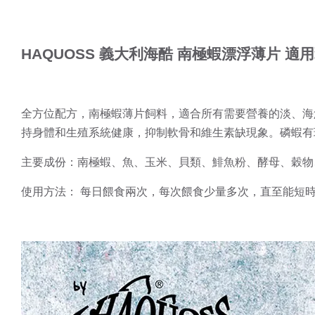
HAQUOSS 義大利海酷 南極蝦漂浮薄片 適用雜食
全方位配方，南極蝦薄片飼料，適合所有需要營養的淡、海
持身體和生殖系統健康，抑制軟骨和維生素缺現象。磷蝦有珍
主要成份：南極蝦、魚、玉米、貝類、鯡魚粉、酵母、穀物
使用方法： 每日餵食兩次，每次餵食少量多次，直至能短