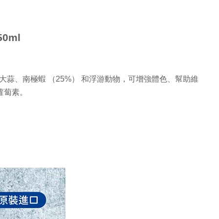
0ml
蒜、南極蝦 （25%） 和浮游動物，可增強體色、幫助維
蘿蔔素。