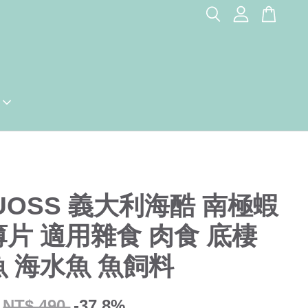
UOSS 義大利海酷 南極蝦
片 適用雜食 肉食 底棲
 海水魚 魚飼料
NT$ 490
-37.8%