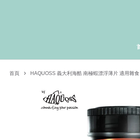
›
首頁
HAQUOSS 義大利海酷 南極蝦漂浮薄片 適用雜食