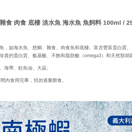
 肉食 底棲 淡水魚 海水魚 魚飼料 100ml / 25
魚，如海水魚、慈鯛、雜食、肉食魚和底棲。富含豐富蛋白質、大
貴的蛋白質、氨基酸、不飽和脂肪酸（omega3）和天然類胡
、海帶、鮭魚油、大蒜。
時間內食用完畢，切勿過量餵食。