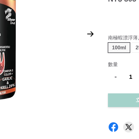
南極蝦漂浮薄
100ml
2
數量
-