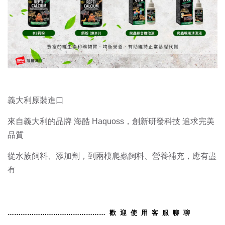
義大利原裝進口
來自義大利的品牌 海酷 Haquoss，創新研發科技 追求完美
品質
從水族飼料、添加劑，到兩棲爬蟲飼料、營養補充，應有盡
有
………………………………………
歡
迎
使
用
客
服
聊
聊