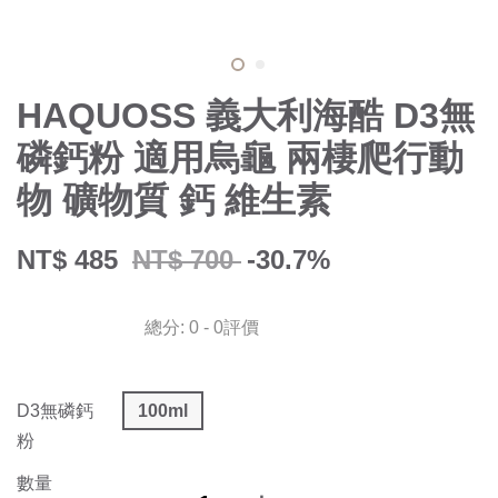
HAQUOSS 義大利海酷 D3無
磷鈣粉 適用烏龜 兩棲爬行動
物 礦物質 鈣 維生素
NT$ 485
NT$ 700
-30.7%
總分:
0
-
0
評價
D3無磷鈣
100ml
粉
數量