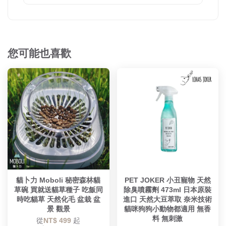
您可能也喜歡
貓卜力 Moboli 秘密森林貓
PET JOKER 小丑寵物 天然
草碗 買就送貓草種子 吃飯同
除臭噴霧劑 473ml 日本原裝
時吃貓草 天然化毛 盆栽 盆
進口 天然大豆萃取 奈米技術
景 觀景
貓咪狗狗小動物都適用 無香
料 無刺激
從
NT$ 499
起