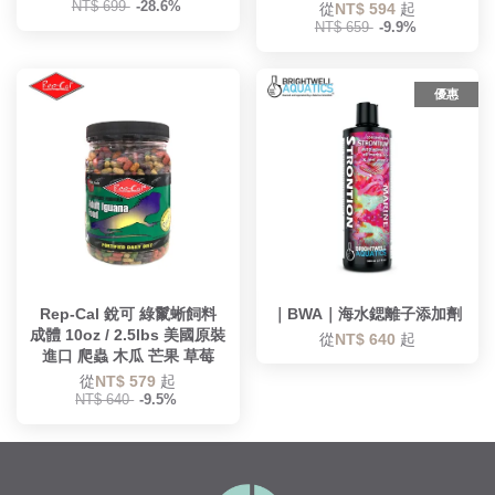
NT$ 699
-28.6%
從
NT$ 594
起
NT$ 659
-9.9%
優惠
Rep-Cal 銳可 綠鬣蜥飼料
｜BWA｜海水鍶離子添加劑
成體 10oz / 2.5lbs 美國原裝
從
NT$ 640
起
進口 爬蟲 木瓜 芒果 草莓
從
NT$ 579
起
NT$ 640
-9.5%