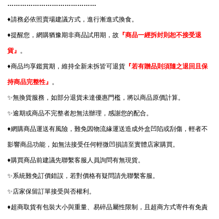
……………………………………
♦️
請務必依照賣場建議方式，進行漸進式換食。
♦️
提醒您，網購猶豫期非商品試用期，故
『商品一經拆封則恕不接受退
貨』
。
♦️
商品均享鑑賞期，維持全新未拆皆可退貨
『若有贈品則須隨之退回且保
持商品完整性』
。
✨
無換貨服務，如部分退貨未達優惠門檻，將以商品原價計算。
✨
逾期或商品不完整者恕無法辦理，感謝您的配合。
♦️
網購商品運送有風險，難免因物流緣運送造成外盒凹陷或刮傷，輕者不
影響商品功能，如無法接受任何輕微凹損請至實體店家購買。
♦️
購買商品前建議先聯繫客服人員詢問有無現貨。
✨
系統難免訂價錯誤，若對價格有疑問請先聯繫客服。
✨
店家保留訂單接受與否權利。
♦️
超商取貨有包裝大小與重量、易碎品屬性限制，且超商方式寄件有免責