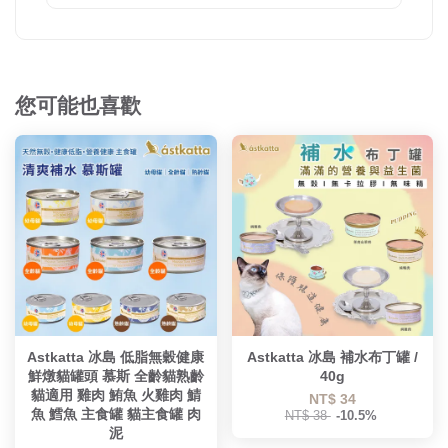
您可能也喜歡
Astkatta 冰島 低脂無穀健康
Astkatta 冰島 補水布丁罐 /
鮮燉貓罐頭 慕斯 全齡貓熟齡
40g
貓適用 雞肉 鮪魚 火雞肉 鯖
NT$ 34
魚 鱈魚 主食罐 貓主食罐 肉
NT$ 38
-10.5%
泥