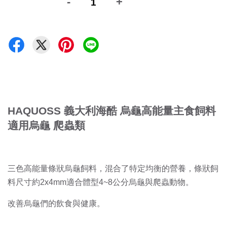
-
+
HAQUOSS 義大利海酷 烏龜高能量主食飼料
適用烏龜 爬蟲類
三色高能量條狀烏龜飼料，混合了特定均衡的營養，條狀飼
料尺寸約2x4mm適合體型4~8公分烏龜與爬蟲動物。
改善烏龜們的飲食與健康。