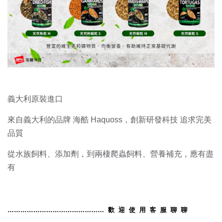
義大利原裝進口
來自義大利的品牌 海酷 Haquoss，創新研發科技 追求完美
品質
從水族飼料、添加劑，到兩棲爬蟲飼料、營養補充，應有盡
有
………………………………………
歡
迎
使
用
客
服
聊
聊