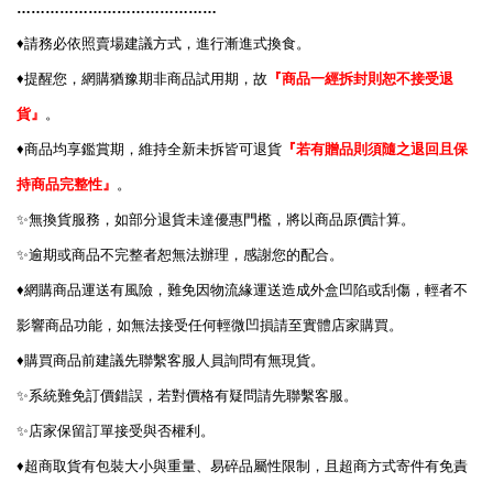
……………………………………
♦️
請務必依照賣場建議方式，進行漸進式換食。
♦️
提醒您，網購猶豫期非商品試用期，故
『商品一經拆封則恕不接受退
貨』
。
♦️
商品均享鑑賞期，維持全新未拆皆可退貨
『若有贈品則須隨之退回且保
持商品完整性』
。
✨
無換貨服務，如部分退貨未達優惠門檻，將以商品原價計算。
✨
逾期或商品不完整者恕無法辦理，感謝您的配合。
♦️
網購商品運送有風險，難免因物流緣運送造成外盒凹陷或刮傷，輕者不
影響商品功能，如無法接受任何輕微凹損請至實體店家購買。
♦️
購買商品前建議先聯繫客服人員詢問有無現貨。
✨
系統難免訂價錯誤，若對價格有疑問請先聯繫客服。
✨
店家保留訂單接受與否權利。
♦️
超商取貨有包裝大小與重量、易碎品屬性限制，且超商方式寄件有免責