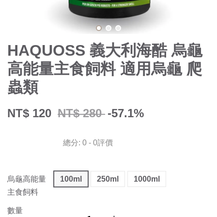
HAQUOSS 義大利海酷 烏龜
高能量主食飼料 適用烏龜 爬
蟲類
NT$ 120
NT$ 280
-57.1%
總分:
0
-
0
評價
烏龜高能量
100ml
250ml
1000ml
主食飼料
數量