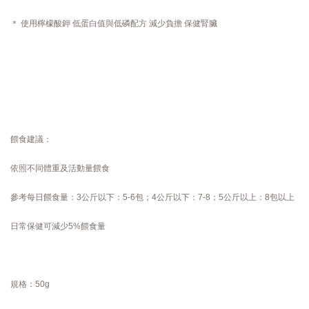
＊ 使用檸檬酸鉀 低蛋白值與低磷配方 減少負擔 保健腎臟
餵食建議：
依照不同體重及活動量餵食
參考每日餵食量：3公斤以下：5-6包；4公斤以下：7-8；5公斤以上：8包以上
日常保健可減少5%餵食量
規格：50g