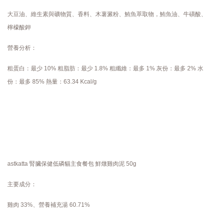
大豆油、維生素與礦物質、香料、木薯澱粉、鮪魚萃取物，鮪魚油、牛磺酸、
檸檬酸鉀
營養分析：
粗蛋白：最少 10% 粗脂肪：最少 1.8% 粗纖維：最多 1% 灰份：最多 2% 水
份：最多 85% 熱量：63.34 Kcal/g
astkatta 腎臟保健低磷貓主食餐包 鮮燉雞肉泥 50g
主要成分：
雞肉 33%、營養補充湯 60.71%