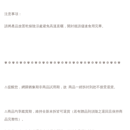
注意事項：
請將產品放置乾燥陰涼處避免高溫直曬，開封後請儘速食用完畢。
✾ ✲ ✾ ✲ ✾ ✲ ✾ ✲ ✾ ✲ ✾ ✲ ✾ ✲ ✾ ✲ ✾ ✲ ✾ ✲ ✾ ✲ ✾ ✲ ✾ ✲ ✾ ✲ ✾ ✲ ✾
⚠提醒您，網購猶豫期非商品試用期，故 商品一經拆封則恕不接受退貨。
⚠商品均享鑑賞期，維持全新未拆皆可退貨（若有贈品則須隨之退回且保持商
品完整性）。