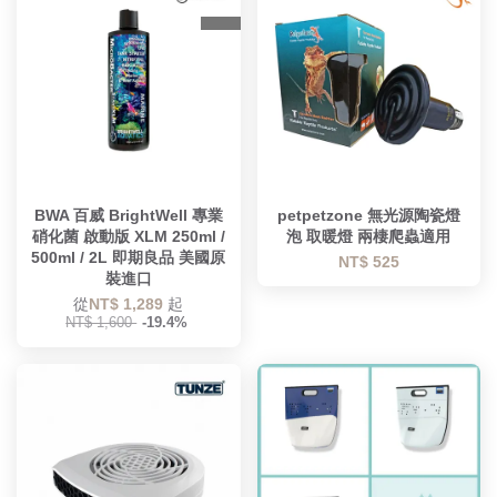
BWA 百威 BrightWell 專業
petpetzone 無光源陶瓷燈
硝化菌 啟動版 XLM 250ml /
泡 取暖燈 兩棲爬蟲適用
500ml / 2L 即期良品 美國原
NT$ 525
裝進口
從
NT$ 1,289
起
NT$ 1,600
-19.4%