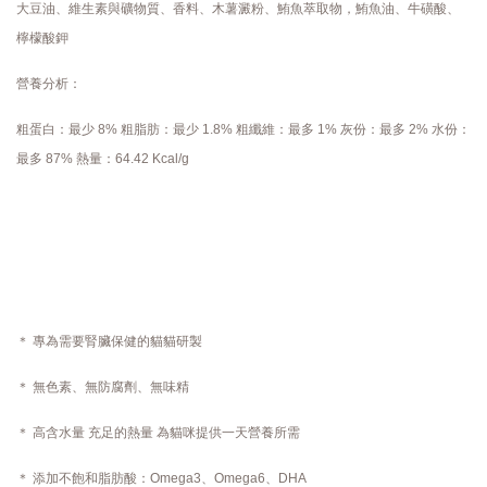
大豆油、維生素與礦物質、香料、木薯澱粉、鮪魚萃取物，鮪魚油、牛磺酸、
檸檬酸鉀
營養分析：
粗蛋白：最少 8% 粗脂肪：最少 1.8% 粗纖維：最多 1% 灰份：最多 2% 水份：
最多 87% 熱量：64.42 Kcal/g
＊ 專為需要腎臟保健的貓貓研製
＊ 無色素、無防腐劑、無味精
＊ 高含水量 充足的熱量 為貓咪提供一天營養所需
＊ 添加不飽和脂肪酸：Omega3、Omega6、DHA