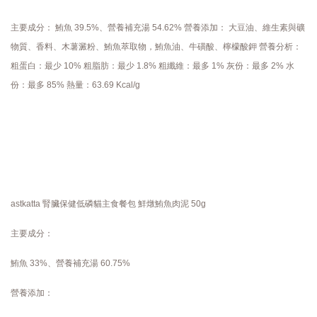
主要成分： 鮪魚 39.5%、營養補充湯 54.62% 營養添加： 大豆油、維生素與礦
物質、香料、木薯澱粉、鮪魚萃取物，鮪魚油、牛磺酸、檸檬酸鉀 營養分析：
粗蛋白：最少 10% 粗脂肪：最少 1.8% 粗纖維：最多 1% 灰份：最多 2% 水
份：最多 85% 熱量：63.69 Kcal/g
astkatta 腎臟保健低磷貓主食餐包 鮮燉鮪魚肉泥 50g
主要成分：
鮪魚 33%、營養補充湯 60.75%
營養添加：