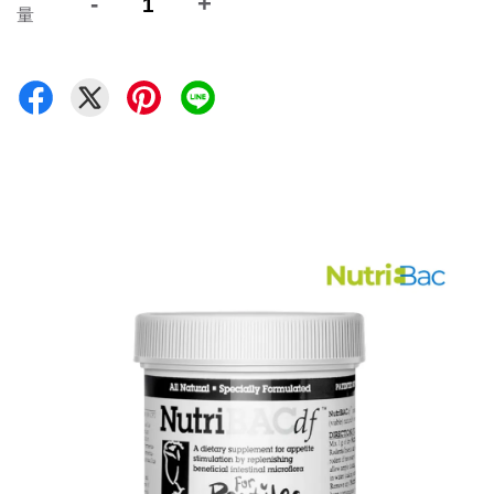
-
+
量