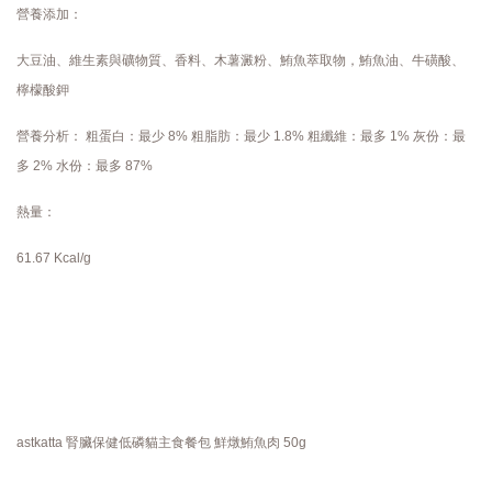
營養添加
：
大豆油、維生素與礦物質、香料、木薯澱粉、鮪魚萃取物，鮪魚油、牛磺酸、
檸檬酸鉀
營養分析： 粗蛋白：最少 8% 粗脂肪：最少 1.8% 粗纖維：最多 1% 灰份：最
多 2% 水份：最多 87%
熱量：
61.67 Kcal/g
astkatta 腎臟保健低磷貓主食餐包 鮮燉鮪魚肉 50g