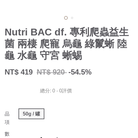
Nutri BAC df. 專利爬蟲益生
菌 兩棲 爬寵 烏龜 綠鬣蜥 陸
龜 水龜 守宮 蜥蜴
NT$ 419
NT$ 920
-54.5%
總分:
0
-
0
評價
品
50g / 罐
項
數