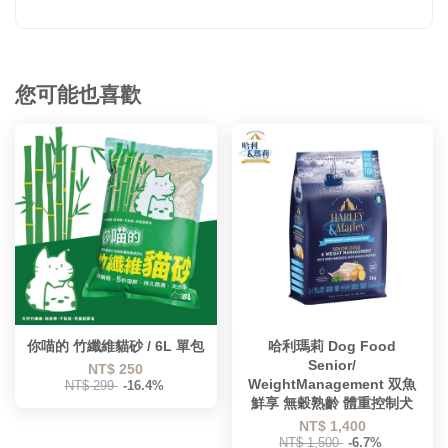
您可能也喜歡
你喵的 竹纖維貓砂 / 6L 單包
哈利瑪莉 Dog Food
Senior/
NT$ 250
WeightManagement 双魚
NT$ 299
-16.4%
鮮享 無穀熟齡 體重控制犬
NT$ 1,400
NT$ 1,500
-6.7%