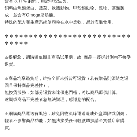
含有 3.11% 的鈣，用於甲殼生長。
飼料由魚類蛋白、蔬菜、軟體動物、甲殼類動物、穀物、藻類製
成，並含有Omega脂肪酸。
特殊的配方和生產系統使顆粒在水中柔軟，易於海龜食用。
✾ ✲ ✾ ✲ ✾ ✲ ✾ ✲ ✾ ✲ ✾ ✲ ✾ ✲ ✾ ✲ ✾ ✲ ✾ ✲ ✾ ✲ ✾ ✲ ✾ ✲ 
✾ ✲ ✾ ✲ ✾
⚠提醒您，網購猶豫期非商品試用期，故  商品一經拆封則恕不接受
退貨。
⚠商品均享鑑賞期，維持全新未拆皆可退貨（若有贈品則須隨之退
回且保持商品完整性）。
無換貨服務，如部分退貨未達優惠門檻，將以商品原價計算。
逾期或商品不完整者恕無法辦理，感謝您的配合。
⚠網購商品運送有風險，難免因物流緣運送造成外盒凹陷或刮傷，
輕者不影響商品功能，如無法接受任何輕微凹損請至實體店家購
買。