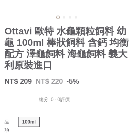
Ottavi 歐特 水龜顆粒飼料 幼
龜 100ml 棒狀飼料 含鈣 均衡
配方 澤龜飼料 海龜飼料 義大
利原裝進口
NT$ 209
NT$ 220
-5%
總分:
0
-
0
評價
品
100ml
項