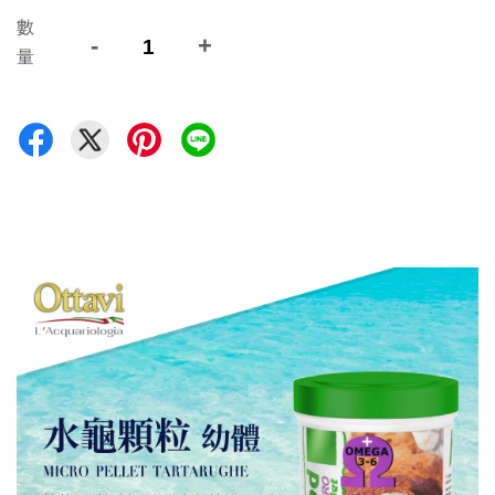
數
-
+
量