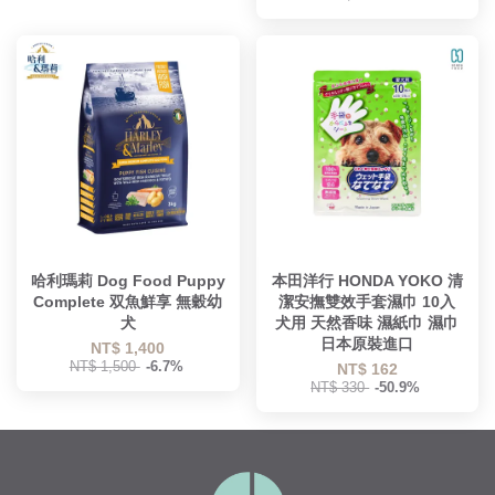
哈利瑪莉 Dog Food Puppy
本田洋行 HONDA YOKO 清
Complete 双魚鮮享 無穀幼
潔安撫雙效手套濕巾 10入
犬
犬用 天然香味 濕紙巾 濕巾
日本原裝進口
NT$ 1,400
NT$ 1,500
-6.7%
NT$ 162
NT$ 330
-50.9%