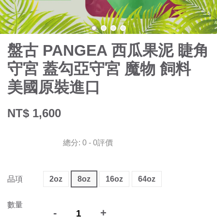
盤古 PANGEA 西瓜果泥 睫角
守宮 蓋勾亞守宮 魔物 飼料
美國原裝進口
NT$ 1,600
總分:
0
-
0
評價
品項
2oz
8oz
16oz
64oz
數量
-
+