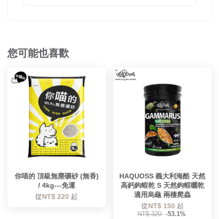
您可能也喜歡
你喵的 頂級無塵礦砂 (無香)
HAQUOSS 義大利海酷 天然
/ 4kg---免運
高鈣鉤蝦乾 S 天然鉤蝦曬乾
適用烏龜 兩棲爬蟲
從
NT$ 220
起
從
NT$ 150
起
NT$ 320
-53.1%