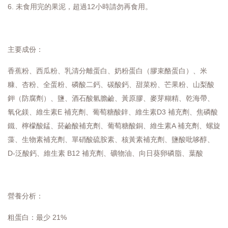
6. 未食用完的果泥，超過12小時請勿再食用。
主要成份：
香蕉粉、西瓜粉、乳清分離蛋白、奶粉蛋白（膠束酪蛋白）、米
糠、杏粉、全蛋粉、磷酸二鈣、碳酸鈣、甜菜粉、芒果粉、山梨酸
鉀（防腐劑）、鹽、酒石酸氫膽鹼、黃原膠、麥芽糊精、乾海帶、
氧化鎂、維生素E 補充劑、葡萄糖酸鋅、維生素D3 補充劑、焦磷酸
鐵、檸檬酸錳、菸鹼酸補充劑、葡萄糖酸銅、維生素A 補充劑、螺旋
藻、生物素補充劑、單硝酸硫胺素、核黃素補充劑、鹽酸吡哆醇、
D-泛酸鈣、維生素 B12 補充劑、礦物油、向日葵卵磷脂、葉酸
營養分析：
粗蛋白：最少 21%