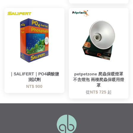
｜SALIFERT｜PO4磷酸鹽
petpetzone 爬蟲保暖燈罩
測試劑
不含燈泡 兩棲爬蟲保暖用燈
罩
NT$ 900
從
NT$ 725
起