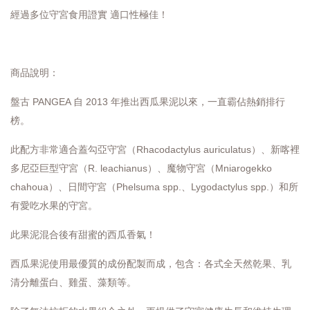
經過多位守宮食用證實 適口性極佳！
商品說明：
盤古 PANGEA 自 2013 年推出西瓜果泥以來，一直霸佔熱銷排行
榜。
此配方非常適合蓋勾亞守宮（Rhacodactylus auriculatus）、新喀裡
多尼亞巨型守宮（R. leachianus）、魔物守宮（Mniarogekko
chahoua）、日間守宮（Phelsuma spp.、Lygodactylus spp.）和所
有愛吃水果的守宮。
此果泥混合後有甜蜜的西瓜香氣！
西瓜果泥使用最優質的成份配製而成，包含：各式全天然乾果、乳
清分離蛋白、雞蛋、藻類等。