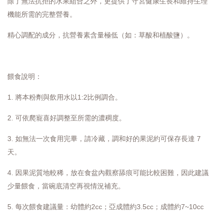
除了無法抗拒的水果組合之外，更提供了守宮健康生長和維持生理
機能所需的完整營養。
精心調配的成分，抗營養素含量極低（如：草酸和植酸鹽）。
餵食說明：
1. 將本粉劑與飲用水以1:2比例調合。
2. 可依爬寵喜好調整至所需的濃稠度。
3. 如無法一次食用完畢，請冷藏，調和好的果泥約可保存長達 7
天。
4. 因果泥質地較稀，放在食盆內觀察舔痕可能比較困難，因此建議
少量餵食，當碗底清空再視情況補充。
5. 每次餵食建議量：幼體約2cc；亞成體約3.5cc；成體約7~10cc