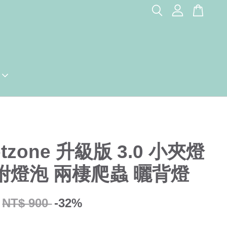
etzone 升級版 3.0 小夾燈
附燈泡 兩棲爬蟲 曬背燈
NT$ 900
-32%