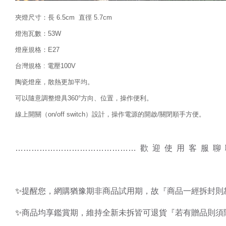
夾燈尺寸：長 6.5cm 直徑 5.7cm
燈泡瓦數：53W
燈座規格：E27
台灣規格 : 電壓100V
陶瓷燈座，散熱更加平均。
可以隨意調整燈具360°方向、位置，操作便利。
線上開關（on/off switch）設計，操作電源的開啟/關閉順手方便。
……………………………………… 歡 迎 使 用 客 服 
✨
提醒您，網購猶豫期非商品試用期，故『商品一經拆封則
✨
商品均享鑑賞期，維持全新未拆皆可退貨『若有贈品則須