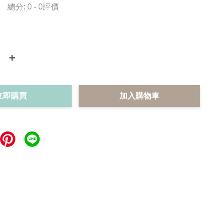
總分:
0
-
0
評價
+
立即購買
加入購物車