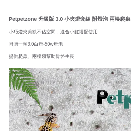
Petpetzone 升級版 3.0 小夾燈套組 附燈泡 兩棲爬
小巧燈夾美觀不佔空間，適合小缸搭配使用
附贈一顆3.0白燈-50w燈泡
提供爬蟲、兩棲類幫助骨骼生長