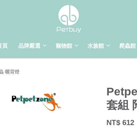
首頁
品牌嚴選
寵物館
水族館
爬蟲館
爬蟲 曬背燈
Petp
套組 
NT$ 612