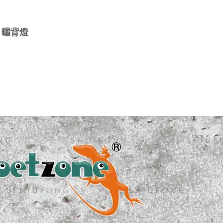
蟲 曬背燈