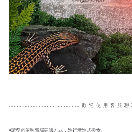
……………………………………… 歡 迎 使 用 客 服 
♦️請務必依照賣場建議方式，進行漸進式換食。