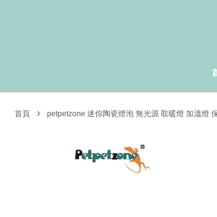
›
首頁
petpetzone 迷你陶瓷燈泡 無光源 取暖燈 加溫燈 保