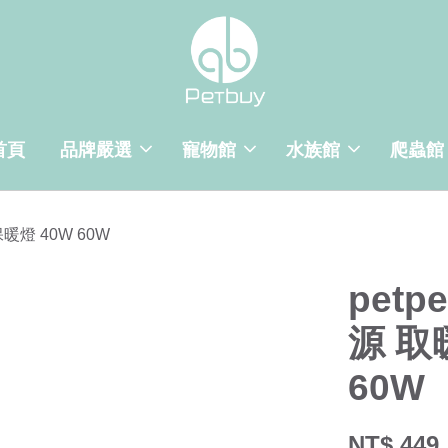
首頁
品牌嚴選
寵物館
水族館
爬蟲館
暖燈 40W 60W
pet
源 取
60W
NT$ 449