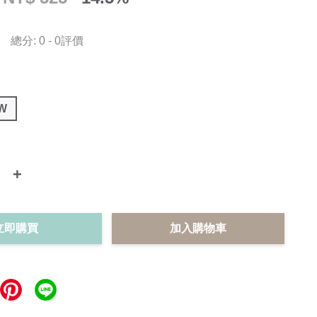
總分:
0
-
0
評價
W
+
立即購買
加入購物車