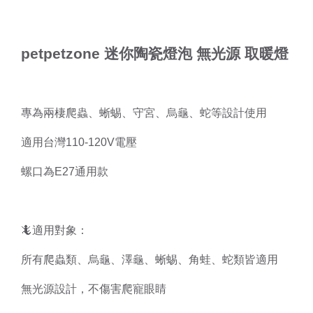
petpetzone 迷你陶瓷燈泡 無光源 取暖燈
專為兩棲爬蟲、蜥蜴、守宮、烏龜、蛇等設計使用
適用台灣110-120V電壓
螺口為E27通用款
🦎適用對象：
所有爬蟲類、烏龜、澤龜、蜥蜴、角蛙、蛇類皆適用
無光源設計，不傷害爬寵眼睛