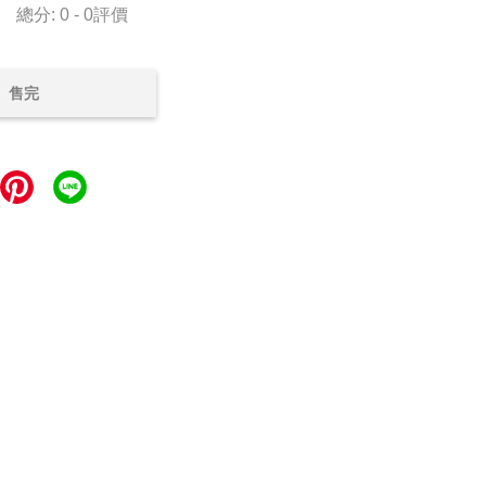
總分:
0
-
0
評價
售完