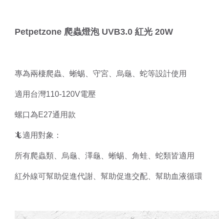
Petpetzone 爬蟲燈泡 UVB3.0 紅光 20W
專為兩棲爬蟲、蜥蜴、守宮、烏龜、蛇等設計使用
適用台灣110-120V電壓
螺口為E27通用款
🦎適用對象：
所有爬蟲類、烏龜、澤龜、蜥蜴、角蛙、蛇類皆適用
紅外線可幫助促進代謝、幫助促進交配、幫助血液循環