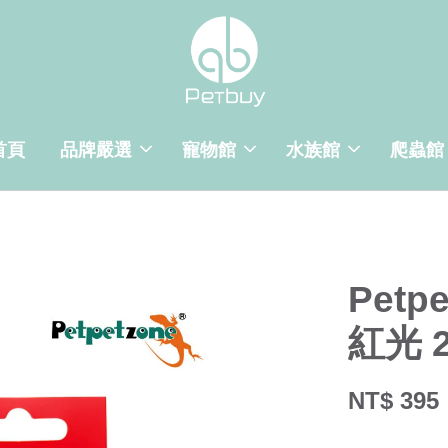
首頁
品牌嚴選
寵物館
水族館
爬蟲館
Petp
紅光 
NT$ 395