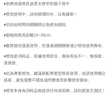
♦️勿將保溫燈具放置太狹窄的籠子當中
♦️燈泡使用中，請勿噴濺到水，以免爆裂！
♦️切勿短時間內開關燈以免燈泡燒毀。
♦️寵物與燈具距離10~30cm。
♦️嚴禁接控溫器使用，控溫連續開關會減少燈泡使用壽命。
♦️燈泡是消耗品，依據使用狀況，壽命長短不一，無保固，
退換貨。
♦️此為專業燈泡，建議搭配專業型燈具使用，並請使用獨立
插座，避免電壓不穩造成閃爍進而影響燈管壽命。
♦️燈管本身為消耗品無提供任何保固期，請到貨當天測試！