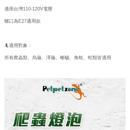
適用台灣110-120V電壓
螺口為E27通用款
🦎適用對象：
所有爬蟲類、烏龜、澤龜、蜥蜴、角蛙、蛇類皆適用