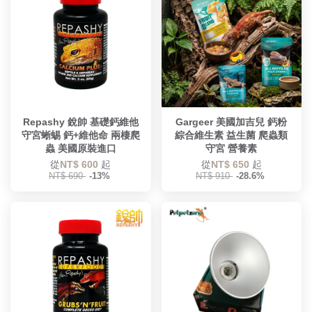
Repashy 銳帥 基礎鈣維他
Gargeer 美國加吉兒 鈣粉
守宮蜥蜴 鈣+維他命 兩棲爬
綜合維生素 益生菌 爬蟲類
蟲 美國原裝進口
守宮 營養素
從
NT$ 600
起
從
NT$ 650
起
NT$ 690
-13%
NT$ 910
-28.6%