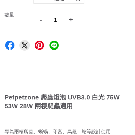
數量
-
+
Petpetzone 爬蟲燈泡 UVB3.0 白光 75W
53W 28W 兩棲爬蟲適用
專為兩棲爬蟲、蜥蜴、守宮、烏龜、蛇等設計使用