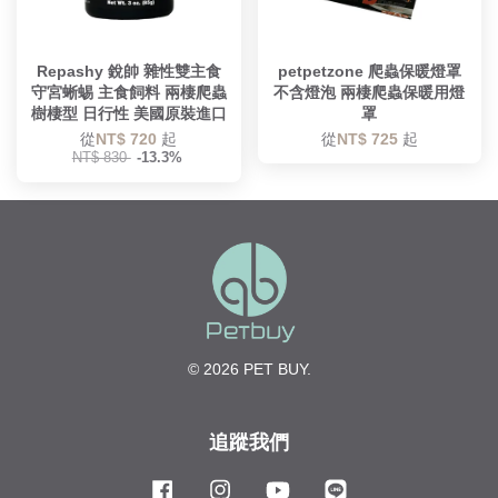
Repashy 銳帥 雜性雙主食
petpetzone 爬蟲保暖燈罩
守宮蜥蜴 主食飼料 兩棲爬蟲
不含燈泡 兩棲爬蟲保暖用燈
樹棲型 日行性 美國原裝進口
罩
從
NT$ 720
起
從
NT$ 725
起
NT$ 830
-13.3%
© 2026 PET BUY.
追蹤我們
Facebook
Instagram
YouTube
Line