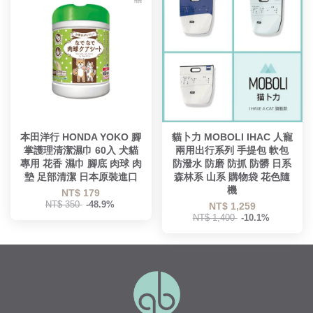
本田洋行 HONDA YOKO 腳
貓卜力 MOBOLI IHAC 人寵
掌護理清潔濕巾 60入 犬貓
兩用出行系列 手提包 軟包
專用 花香 濕巾 腳底 肉球 肉
防潑水 防磨 防抓 防髒 日系
墊 足部清潔 日本原裝進口
森林系 山系 購物袋 花色隨
機
NT$ 179
NT$ 350
-48.9%
NT$ 1,259
NT$ 1,400
-10.1%