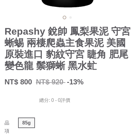
Repashy 銳帥 鳳梨果泥 守宮
蜥蜴 兩棲爬蟲主食果泥 美國
原裝進口 豹紋守宮 睫角 肥尾
變色龍 鬃獅蜥 黑水虻
NT$ 800
NT$ 920
-13%
總分:
0
-
0
評價
品
85g
項