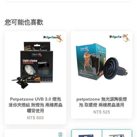
您可能也喜歡
優惠
Petpetzone UVB 3.0 燈泡
petpetzone 無光源陶瓷燈
迷你夾燈組 附燈泡 兩棲爬蟲
泡 取暖燈 兩棲爬蟲適用
曬背使用
NT$ 525
NT$ 800