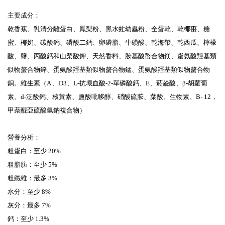
主要成分：

乾香蕉、乳清分離蛋白、鳳梨粉、黑水虻幼蟲粉、全蛋乾、乾椰棗、糖
蜜、椰奶、碳酸鈣、磷酸二鈣、卵磷脂、牛磺酸、乾海帶、乾西瓜、檸檬
酸、鹽、丙酸鈣和山梨酸鉀、天然香料、胺基酸螯合物鎂、蛋氨酸羥基類
似物螯合物鋅、蛋氨酸羥基類似物螯合物錳、蛋氨酸羥基類似物螯合物
銅。維生素（A 、D3、L-抗壞血酸-2-單磷酸鈣、E、菸鹼酸、β-胡蘿蔔
素、d-泛酸鈣、核黃素、鹽酸吡哆醇、硝酸硫胺、葉酸、生物素、B- 12，
甲萘醌亞硫酸氫鈉複合物）

營養分析：

粗蛋白：至少 20%

粗脂肪：至少 5%

粗纖維：最多 3%

水分：至少 8%

灰分：最多 7%

鈣：至少 1.3%
