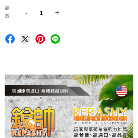
數
-
+
量