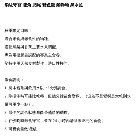
豹紋守宮 睫角 肥尾 變色龍 鬃獅蜥 黑水虻
秋季限定口味！

適合果食與雜食性的物種。

搭配鳳梨與香蕉主要水果調配。

專為兩棲爬蟲調配的專業主食餐。

堅持使用天然食材製作，適口性極佳。

餵食說明：

1. 將本粉劑與飲用水以1:2比例調合。

2. 剛攪伴時可能比較稀，但幾分鐘後會變稠。（但若不是變稠是太乾則水
量可用少一點）。

3. 最佳的調合狀態應像番茄醬的稠度。

4. 在傍晚時餵食守宮，並在 24 小時內清除未吃完的食物。

6. 可視食量做增減。
