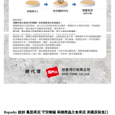
Repashy 銳帥 鳳梨果泥 守宮蜥蜴 兩棲爬蟲主食果泥 美國原裝進口 