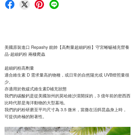
美國原裝進口 Repashy 銳帥【高劑量超細鈣粉】守宮蜥蜴補充營養
品-超細鈣粉 兩棲爬蟲
超細鈣粉高劑量
適合維生素 D 需求量高的物種，或日常的自然陽光或 UVB燈照量很
少。
亦適用於救緩式維生素D補充狀態
我們的碳酸鈣是從美國加州的莫哈維沙漠開採的，3 億年前的密西西
比時代那是海洋動物的大型墓地。 
我們的鈣粉研磨至平均尺寸為 3.5 微米，當撒在活餌昆蟲身上時，
可提供終極的附著性。