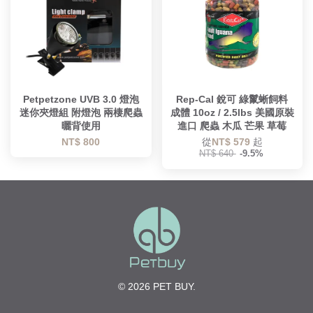
Petpetzone UVB 3.0 燈泡
Rep-Cal 銳可 綠鬣蜥飼料
迷你夾燈組 附燈泡 兩棲爬蟲
成體 10oz / 2.5lbs 美國原裝
曬背使用
進口 爬蟲 木瓜 芒果 草莓
NT$ 800
從
NT$ 579
起
NT$ 640
-9.5%
© 2026 PET BUY.