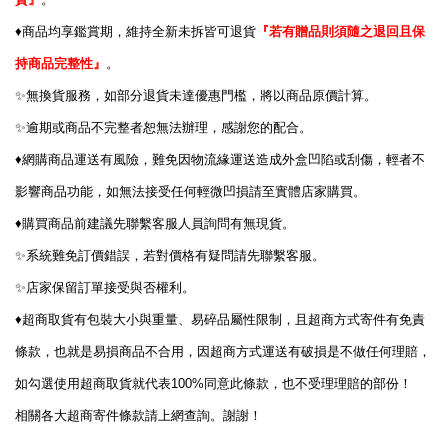
貨』
。
♦️
商品均享鑑賞期，維持全新未拆皆可退貨
『若有贈品則須隨之退回且保
持商品完整性』
。
✨
無換貨服務，如部分退貨未達優惠門檻，將以商品原價計算。
✨
逾期或商品不完整者恕無法辦理，感謝您的配合。
♦️
網購商品運送有風險，難免因物流緣運送造成外盒凹陷或刮傷，輕者不
影響商品功能，如無法接受任何輕微凹損請至實體店家購買。
♦️
購買商品前建議先聯繫客服人員詢問有無現貨。
✨
系統難免訂價錯誤，若對價格有疑問請先聯繫客服。
✨
店家保留訂單接受與否權利。
♦️
超商取貨有包裝大小與重量、易碎品屬性限制，且超商方式寄件有免責
條款，也就是易損商品不合用，因超商方式運送有破損是不做任何理賠，
100%
如勾選使用超商取貨就代表
同意此條款，也不受理理賠的部份！
相關各大超商寄件條款請上網查詢。謝謝！
………………………………………………………………………………………