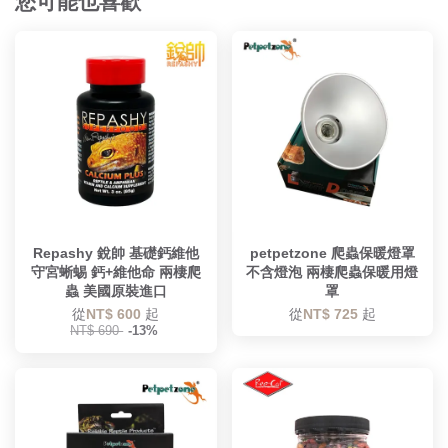
您可能也喜歡
Repashy 銳帥 基礎鈣維他
petpetzone 爬蟲保暖燈罩
守宮蜥蜴 鈣+維他命 兩棲爬
不含燈泡 兩棲爬蟲保暖用燈
蟲 美國原裝進口
罩
從
NT$ 600
起
從
NT$ 725
起
NT$ 690
-13%