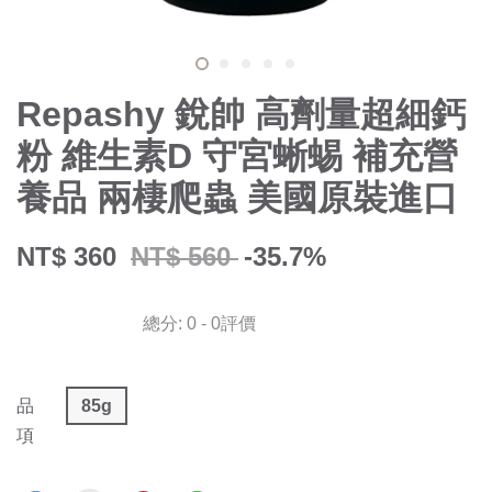
Repashy 銳帥 高劑量超細鈣
粉 維生素D 守宮蜥蜴 補充營
養品 兩棲爬蟲 美國原裝進口
NT$ 360
NT$ 560
-35.7%
總分:
0
-
0
評價
品
85g
項