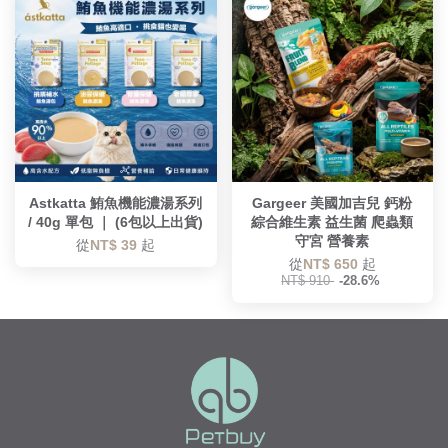
Astkatta 鮪魚機能濃湯系列
Gargeer 美國加吉兒 鈣粉
/ 40g 單包 ｜ (6包以上出貨)
綜合維生素 益生菌 爬蟲類
守宮 營養素
從
NT$ 39
起
從
NT$ 650
起
NT$ 910
-28.6%