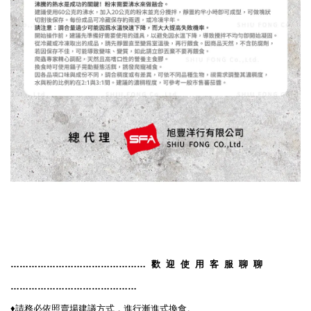
………………………………………
歡
迎
使
用
客
服
聊
聊
……………………………………
♦️
請務必依照賣場建議方式，進行漸進式換食。