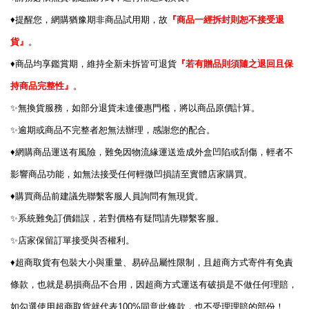
♦️
提醒您，網購猶豫期非商品試用期，故
『商品一經拆封則恕不接受退
貨』
。
♦️
商品均享鑑賞期，維持全新未拆皆可退貨
『若有贈品則須隨之退回且保
持商品完整性』
。
✨
無換貨服務，如部分退貨未達優惠門檻，將以商品原價計算。
✨
逾期或商品不完整者恕無法辦理，感謝您的配合。
♦️
網購商品運送有風險，難免因物流緣運送造成外盒凹陷或刮傷，輕者不
影響商品功能，如無法接受任何輕微凹損請至實體店家購買。
♦️
購買商品前建議先聯繫客服人員詢問有無現貨。
✨
系統難免訂價錯誤，若對價格有疑問請先聯繫客服。
✨
店家保留訂單接受與否權利。
♦️
超商取貨有包裝大小與重量、易碎品屬性限制，且超商方式寄件有免責
條款，也就是易損商品不合用，因超商方式運送有破損是不做任何理賠，
100%
如勾選使用超商取貨就代表
同意此條款，也不受理理賠的部份！