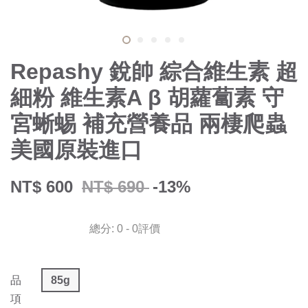
Repashy 銳帥 綜合維生素 超
細粉 維生素A β 胡蘿蔔素 守
宮蜥蜴 補充營養品 兩棲爬蟲
美國原裝進口
NT$ 600
NT$ 690
-13%
總分:
0
-
0
評價
品
85g
項