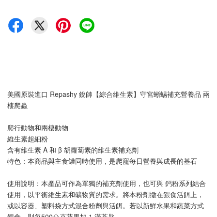
美國原裝進口 Repashy 銳帥【綜合維生素】守宮蜥蜴補充營養品 兩
棲爬蟲
爬行動物和兩棲動物
維生素超細粉
含有維生素 A 和 β 胡蘿蔔素的維生素補充劑
特色：本商品與主食罐同時使用，是爬寵每日營養與成長的基石
使用說明：本產品可作為單獨的補充劑使用，也可與 鈣粉系列結合
使用，以平衡維生素和礦物質的需求。將本粉劑撒在餵食活餌上，
或以容器、塑料袋方式混合粉劑與活餌。若以新鮮水果和蔬菜方式
餵食，則每500公克蔬果加 1 滿茶匙。