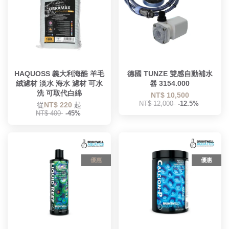
HAQUOSS 義大利海酷 羊毛
德國 TUNZE 雙感自動補水
絨濾材 淡水 海水 濾材 可水
器 3154.000
洗 可取代白綿
NT$ 10,500
NT$ 12,000
-12.5%
從
NT$ 220
起
NT$ 400
-45%
優惠
優惠