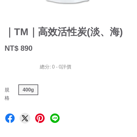
｜TM｜高效活性炭(淡、海)
NT$ 890
總分:
0
-
0
評價
規
400g
格