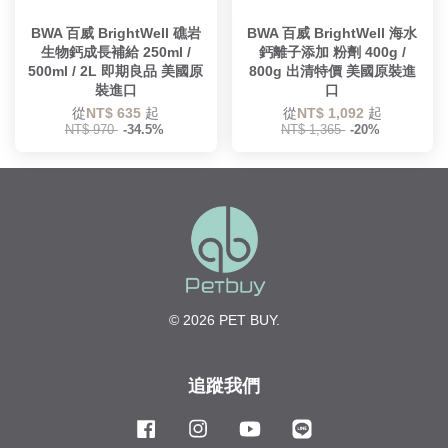
BWA 百威 BrightWell 礁岩
BWA 百威 BrightWell 海水
生物鈣成長補給 250ml /
鈣離子添加 粉劑 400g /
500ml / 2L 即期良品 美國原
800g 出清特價 美國原裝進
裝進口
口
從
NT$ 635
起
從
NT$ 1,092
起
NT$ 970
-34.5%
NT$ 1,365
-20%
© 2026 PET BUY.
追蹤我們
Facebook
Instagram
YouTube
Line