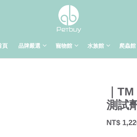
首頁
品牌嚴選
寵物館
水族館
爬蟲館
｜TM
測試
NT$ 1,22