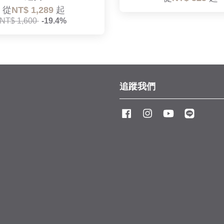
從
NT$ 1,289
起
NT$ 1,600
-19.4%
追蹤我們
Facebook
Instagram
YouTube
Line