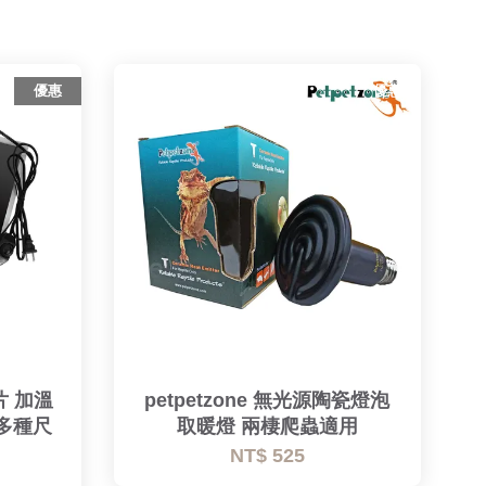
優惠
優惠
片 加溫
petpetzone 無光源陶瓷燈泡
 多種尺
取暖燈 兩棲爬蟲適用
NT$ 525