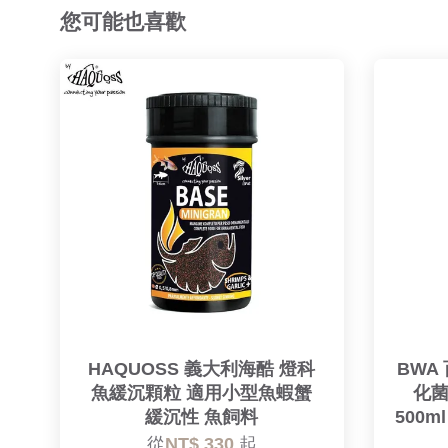
您可能也喜歡
HAQUOSS 義大利海酷 燈科
BWA 
魚緩沉顆粒 適用小型魚蝦蟹
化菌 
緩沉性 魚飼料
500m
從
NT$ 330
起