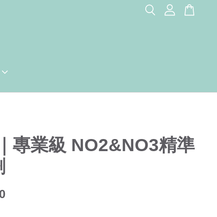
｜專業級 NO2&NO3精準
劑
0