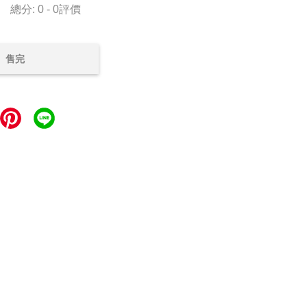
總分:
0
-
0
評價
售完