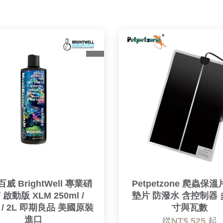
百威 BrightWell 專業硝
Petpetzone 爬蟲保溫
啟動版 XLM 250ml /
墊片 防潑水 含控制器
l / 2L 即期良品 美國原裝
寸與瓦數
進口
從
NT$ 525
起