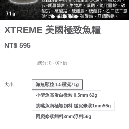
XTREME 美國極致魚糧
NT$ 595
總分:
0
-
0
評價
大小
海魚顆粒 1.5緩沉71g
小型魚高蛋白微粒 0.5mm 62g
挑嘴魚南極蝦飼料 緩沉條狀1mm56g
兩爬條狀飼料3mm浮料56g