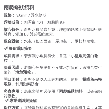
兩爬條狀飼料
規格：
浮水條狀
3.0mm /
營養成份：
粗蛋白
、粗脂肪
40%
8%
核心特色：
針對水棲爬蟲配製，理想的鈣磷比例幫助甲殼
發育，添加
與必需維生素。
D3
適合對象：
水龜（如巴西龜、屋頂龜）、兩棲類寵物。
💡
餵食重點摘要
成長需求：
若要讓小魚長得快，首選「
小型魚高蛋白微
粒
」。
腸道照護：
若擔心魚隻消化不良或水質負荷，選擇含益生
菌的「
海魚顆粒
」。
開口困難：
針對不愛吃人工飼料的魚，使用「
挑嘴魚南極
蝦條
」利用動態誘食。
爬蟲專用：
烏龜類請務必使用「
兩爬條狀飼料
」以確保鈣
質吸收。
💡
專業建議與提醒
保存方式：
這幾款飼料多含有豐富的魚油與維生素，尤其