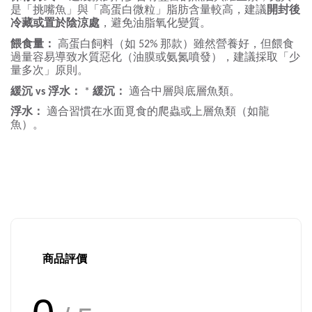
是「挑嘴魚」與「高蛋白微粒」脂肪含量較高，建議
開封後
冷藏或置於陰涼處
，避免油脂氧化變質。
餵食量：
高蛋白飼料（如
那款）雖然營養好，但餵食
52%
過量容易導致水質惡化（油膜或氨氮噴發），建議採取「少
量多次」原則。
緩沉
浮水：
緩沉：
適合中層與底層魚類。
vs
*
浮水：
適合習慣在水面覓食的爬蟲或上層魚類（如龍
魚）。
商品評價