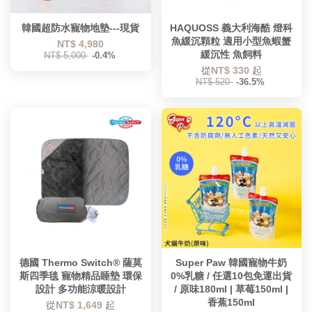
韓國超防水寵物地墊---現貨
HAQUOSS 義大利海酷 燈科
魚緩沉顆粒 適用小型魚蝦蟹
NT$ 4,980
緩沉性 魚飼料
NT$ 5,000
-0.4%
從
NT$ 330
起
NT$ 520
-36.5%
德國 Thermo Switch® 薩莫
Super Paw 韓國寵物牛奶
斯四季毯 寵物精品睡墊 環保
0%乳糖 / 任選10包免運出貨
設計 多功能涼暖設計
/ 原味180ml | 草莓150ml |
香蕉150ml
從
NT$ 1,649
起