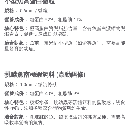
小型魚高蛋白微粒
規格：
微粒
0.5mm /
營養成份：
粗蛋白
、粗脂肪
52%
11%
核心特色：
極高蛋白質與脂肪含量，含有魚蛋白濃縮物與
蝦青素，促進快速成長與增豔。
適合對象：
魚苗、奈米缸小型魚（如燈科魚）、需要高能
量發育的幼魚。
挑嘴魚南極蝦飼料
蟲動餌條
(
)
規格：
緩沉條狀
1.0mm /
營養成份：
粗蛋白
、粗脂肪
40%
9%
核心特色：
模擬水蚤、蚊幼蟲等活體餌料的擺動感，誘食
性極強，添加多種螯合礦物質與維生素。
適合對象：
剛進缸的魚、習慣吃活餌的挑嘴品種、需要高
吸收率營養的魚隻。