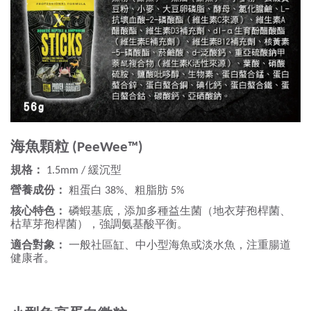
海魚顆粒
(PeeWee™)
規格：
緩沉型
1.5mm /
營養成份：
粗蛋白
、粗脂肪
38%
5%
核心特色：
磷蝦基底，添加多種益生菌（地衣芽孢桿菌、
枯草芽孢桿菌），強調氨基酸平衡。
適合對象：
一般社區缸、中小型海魚或淡水魚，注重腸道
健康者。