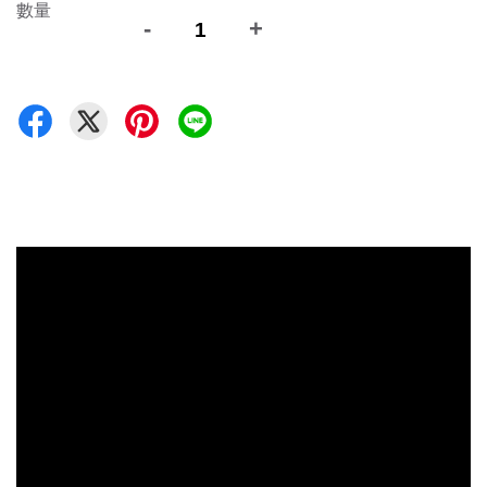
數量
-
+