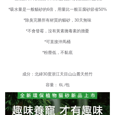
*吸水量是一般貓砂的6倍，用量比一般豆腐砂節省50%
*除臭完勝所有材質的貓砂，30天無味
*不會發霉，沒有黃素黴毒素的擔憂
*可直接沖馬桶
*粉塵低，不黏底
成分：北緯30度浙江天目山山麓天然竹
容量： 6L /包