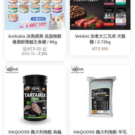
Astkatta 冰島經典 低脂無穀
Vetdiet 加拿大三兄弟 犬寵
健康鮮燉貓主食罐 / 80g
糧 / 2.72kg
從
NT$ 65
起
NT$ 990
NT$ 70
-7.1%
HAQUOSS 義大利海酷 烏龜
HAQUOSS 義大利海酷 羊毛