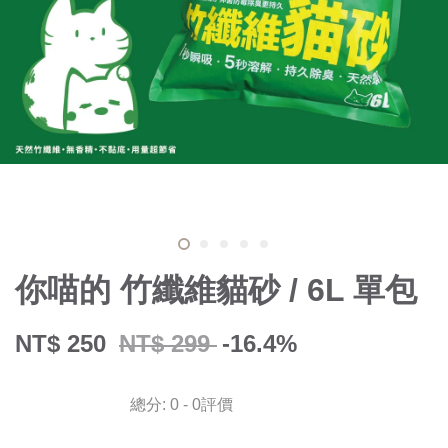
你喵的 竹纖維貓砂 / 6L 單包
NT$ 250
NT$ 299
-16.4%
總分:
0
-
0
評價