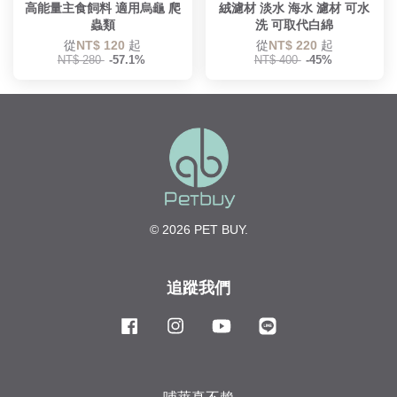
高能量主食飼料 適用烏龜 爬
絨濾材 淡水 海水 濾材 可水
蟲類
洗 可取代白綿
從
NT$ 120
起
從
NT$ 220
起
NT$ 280
-57.1%
NT$ 400
-45%
© 2026 PET BUY.
追蹤我們
Facebook
Instagram
YouTube
Line