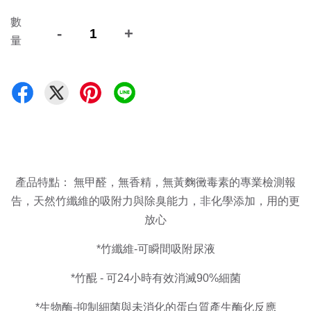
數
-
+
量
產品特點： 無甲醛，無香精，無黃麴黴毒素的專業檢測報
告，天然竹纖維的吸附力與除臭能力，非化學添加，用的更
放心
*竹纖維-可瞬間吸附尿液
*竹醌 - 可24小時有效消滅90%細菌
*生物酶-抑制細菌與未消化的蛋白質產生酶化反應