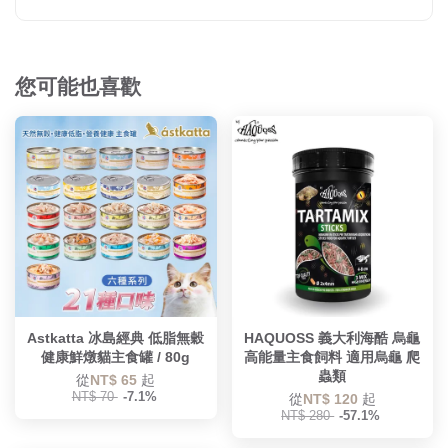
您可能也喜歡
Astkatta 冰島經典 低脂無穀
HAQUOSS 義大利海酷 烏龜
健康鮮燉貓主食罐 / 80g
高能量主食飼料 適用烏龜 爬
蟲類
從
NT$ 65
起
NT$ 70
-7.1%
從
NT$ 120
起
NT$ 280
-57.1%