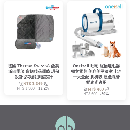
德國 Thermo Switch® 薩莫
Oneisall 旺呦 寵物理毛器
斯四季毯 寵物精品睡墊 環保
獨立電剪 美容美甲清潔 七合
設計 多功能涼暖設計
一大全配 剃梳吸 超低噪音
貓狗皆適用
從
NT$ 1,649
起
NT$ 1,900
-13.2%
從
NT$ 480
起
NT$ 600
-20%